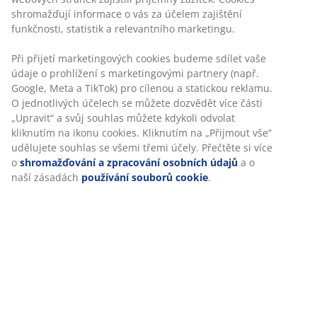
Skladová položka: 3650067
Návod k sestavení
Specifikace
Hodnocení
(
50
)
Doprava
Personalizujeme váš zážitek
V JYSKu používáme soubory cookie a mobilní identifikátory, ab