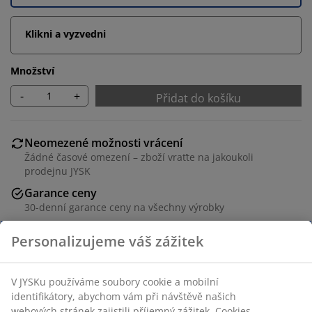
Klikni a vyzvedni
Množství
-
+
Přidat do košíku
Neomezené možnosti vrácení
Žádné časové omezení – zboží vraťte na jakoukoli
prodejnu JYSK
Garance ceny
30-denní garance ceny na všechny výrobky
Flexibilní možnosti doručení
Rychlá a snadná doprava podle vašich představ
Dekorační dýha. Š80xV183xH41 cm