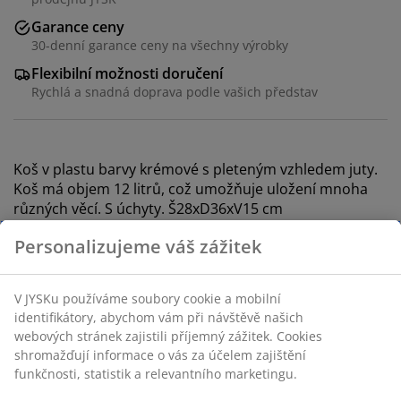
Garance ceny
30-denní garance ceny na všechny výrobky
Flexibilní možnosti doručení
Rychlá a snadná doprava podle vašich představ
Koš v plastu barvy krémové s pleteným vzhledem juty.
Koš má objem 12 litrů, což umožňuje uložení mnoha
různých věcí. S úchyty. Š28xD36xV15 cm
Skladová položka: 4912066
Specifikace
Personalizujeme váš zážitek