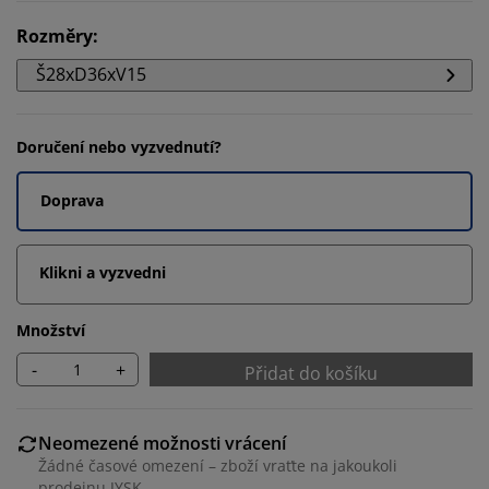
Rozměry
:
Š28xD36xV15
Doručení nebo vyzvednutí?
Doprava
Klikni a vyzvedni
Množství
-
+
Přidat do košíku
Neomezené možnosti vrácení
Žádné časové omezení – zboží vraťte na jakoukoli
prodejnu JYSK