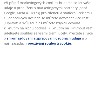
Hodnocení
(
15
)
V JYSKu používáme soubory cookie a mobilní identifikátory,
abychom vám při návštěvě našich webových stránek zajistili
příjemný zážitek. Cookies shromažďují informace o vás za
účelem zajištění funkčnosti, statistik a relevantního
Doprava
marketingu.
Při přijetí marketingových cookies budeme sdílet vaše údaje o
prohlížení s marketingovými partnery (např. Google, Meta a
TikTok) pro cílenou a statickou reklamu. O jednotlivých
účelech se můžete dozvědět více části „Upravit“ a svůj
souhlas můžete kdykoli odvolat kliknutím na ikonu cookies.
Kliknutím na „Přijmout vše“ udělujete souhlas se všemi třemi
účely. Přečtěte si více o
shromažďování a zpracování
osobních údajů
a o naší zásadách
používání souborů cookie
.