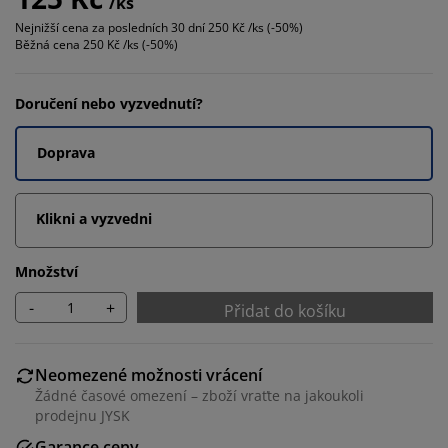
/ks
Nejnižší cena za posledních 30 dní
250 Kč /ks (-50%)
Běžná cena
250 Kč /ks (-50%)
Doručení nebo vyzvednutí?
Doprava
Klikni a vyzvedni
Množství
-
+
Přidat do košíku
Neomezené možnosti vrácení
Žádné časové omezení – zboží vraťte na jakoukoli
prodejnu JYSK
Garance ceny