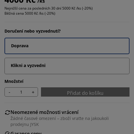
/ks
Nejnižší cena za posledních 30 dní
5000 Kč /ks (-20%)
Běžná cena
5000 Kč /ks (-20%)
Doručení nebo vyzvednutí?
Doprava
Klikni a vyzvedni
Množství
-
+
Přidat do košíku
Neomezené možnosti vrácení
Žádné časové omezení – zboží vraťte na jakoukoli
prodejnu JYSK
Garance ceny