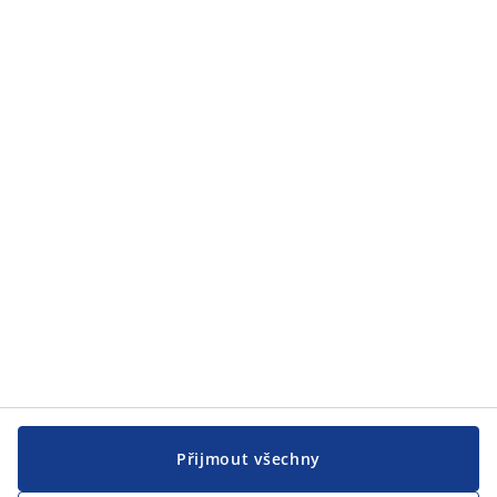
Zákaznický servis
Zákaznický servis
JYSK
JYSK
CENTRÁLA
Sledovat JYSK
Přijmout všechny