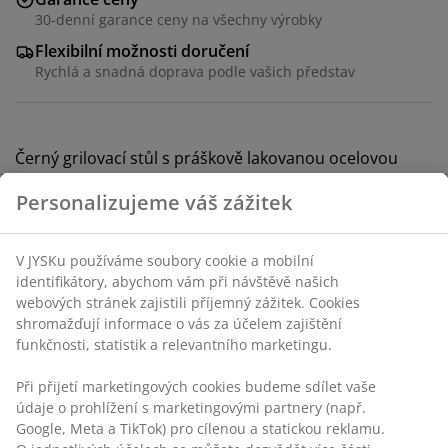
30-denní garance ceny na všechny výrobky
Flexibilní možnosti doručení
Rychlá a snadná doprava podle vašich představ
Černý grilovací stůl s práškově lakovanou ocelovou
konstrukcí a deskou stolu. Lze jej použít jako podstavec
Personalizujeme váš zážitek
pro stolní plynový gril a je ideální k uložení nádobí a
zásob při vaření venku. Díky 2 kolečkům se stůl snadno
přemisťuje. Součástí je 6 háčků. Š50×D90×V84 cm
V JYSKu používáme soubory cookie a mobilní
identifikátory, abychom vám při návštěvě našich
webových stránek zajistili příjemný zážitek. Cookies
shromažďují informace o vás za účelem zajištění
funkčnosti, statistik a relevantního marketingu.
Skladová položka: 3700270
Při přijetí marketingových cookies budeme sdílet vaše
Návod k sestavení
údaje o prohlížení s marketingovými partnery (např.
Návod k sestavení
Google, Meta a TikTok) pro cílenou a statickou reklamu.