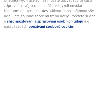
O jednotlivých účelech se můžete dozvědět více části
„Upravit“ a svůj souhlas můžete kdykoli odvolat
kliknutím na ikonu cookies. Kliknutím na „Přijmout vše“
Specifikace
udělujete souhlas se všemi třemi účely. Přečtěte si více
o
shromažďování a zpracování osobních údajů
a o
naší zásadách
používání souborů cookie
.
Hodnocení
(
9
)
Doprava