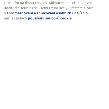
kliknutím na ikonu cookies. Kliknutím na „Přijmout vše“
Hodnocení
udělujete souhlas se všemi třemi účely. Přečtěte si více
o
shromažďování a zpracování osobních údajů
a o
(
5
)
naší zásadách
používání souborů cookie
.
Doprava