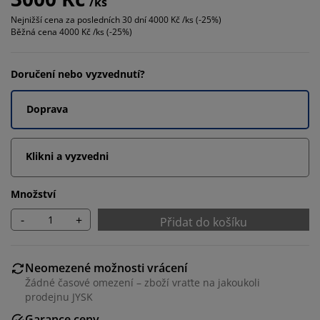
/ks
Nejnižší cena za posledních 30 dní
4000 Kč /ks (-25%)
Běžná cena
4000 Kč /ks (-25%)
Doručení nebo vyzvednutí?
Doprava
Klikni a vyzvedni
Množství
-
+
Přidat do košíku
Neomezené možnosti vrácení
Žádné časové omezení – zboží vraťte na jakoukoli
prodejnu JYSK
Garance ceny