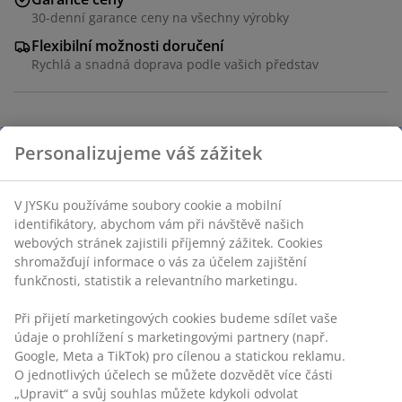
30-denní garance ceny na všechny výrobky
Flexibilní možnosti doručení
Rychlá a snadná doprava podle vašich představ
Černá zástěna z polyratanu s pevnou konstrukcí z
Personalizujeme váš zážitek
práškem lakované oceli. Tato stylová a funkční zástěna
poskytuje úkryt a pocit soukromí. Lze ji také použít k
rozdělení venkovního prostoru. Š150×D59×V151 cm
V JYSKu používáme soubory cookie a mobilní
identifikátory, abychom vám při návštěvě našich
webových stránek zajistili příjemný zážitek. Cookies
Skladová položka: 6400086
shromažďují informace o vás za účelem zajištění
Návod k sestavení
funkčnosti, statistik a relevantního marketingu.
Při přijetí marketingových cookies budeme sdílet vaše
údaje o prohlížení s marketingovými partnery (např.
Specifikace
Google, Meta a TikTok) pro cílenou a statickou reklamu.
O jednotlivých účelech se můžete dozvědět více části
„Upravit“ a svůj souhlas můžete kdykoli odvolat