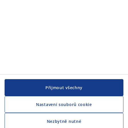
JYSK
CENTRÁLA
Sledovat JYSK
Přijmout všechny
Nastavení souborů cookie
Jsme hrdým partnerem Českého paralympijského týmu
Nezbytně nutné