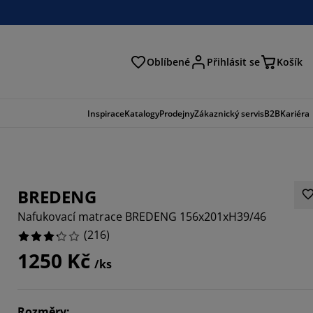
Oblíbené
Přihlásit se
Košík
at
Inspirace
Katalogy
Prodejny
Zákaznický servis
B2B
Kariéra
BREDENG
Nafukovací matrace BREDENG 156x201xH39/46
(
216
)
1250 Kč
/ks
1852%
3332%
Rozměry
: