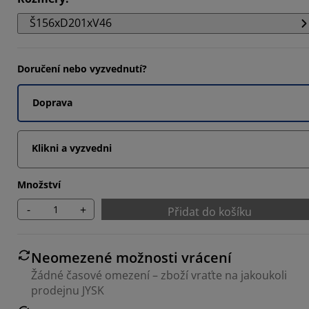
963%
Š156xD201xV46
5185%
3333%
Doručení nebo vyzvednutí?
Doprava
Klikni a vyzvedni
Množství
-
+
Přidat do košíku
Neomezené možnosti vrácení
Žádné časové omezení – zboží vraťte na jakoukoli
prodejnu JYSK