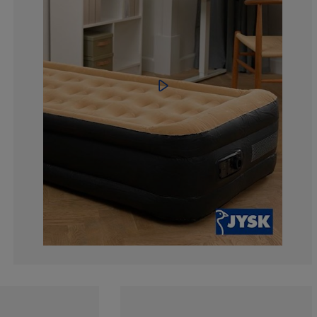
4.62962962962
10.18518518518
33.3333333333