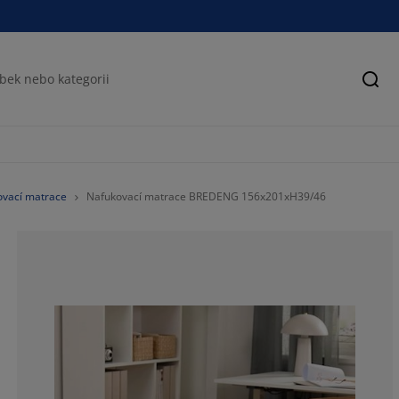
Hled
ovací matrace
Nafukovací matrace BREDENG 156x201xH39/46
43.5185185185
8.33333333333