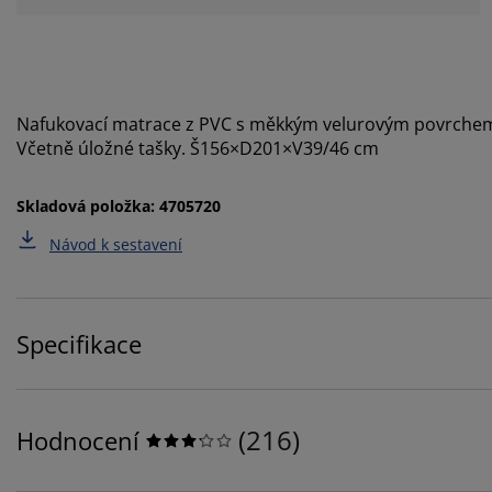
Nafukovací matrace z PVC s měkkým velurovým povrchem
Včetně úložné tašky. Š156×D201×V39/46 cm
Skladová položka: 4705720
Návod k sestavení
Specifikace
(
216
)
Hodnocení