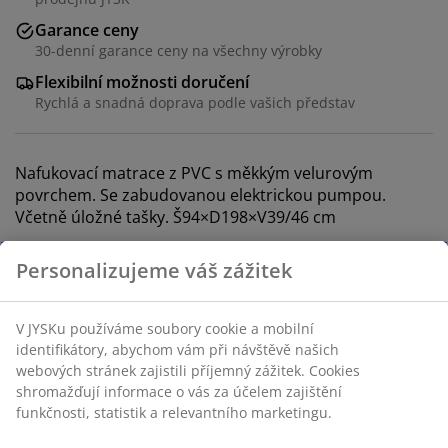
Garance ceny
30-denní garance ceny na všechny výrobky
Flexibilní možnosti doručení
Rychlá a snadná doprava podle vašich představ
Nafukovací matrace z PVC s měkkým velurovým
povrchem. Se zabudovanou elektrickou pumpou.
Včetně úložné tašky. Š94×D198×V39/46 cm
Skladová položka: 4705710
Návod k sestavení
Specifikace