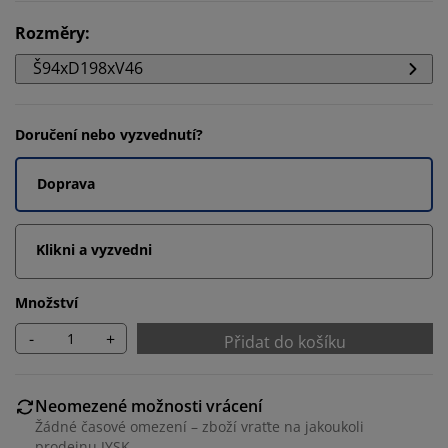
Rozměry
:
Š94xD198xV46
Doručení nebo vyzvednutí?
Doprava
Klikni a vyzvedni
Množství
-
+
Přidat do košíku
Neomezené možnosti vrácení
Žádné časové omezení – zboží vraťte na jakoukoli
prodejnu JYSK