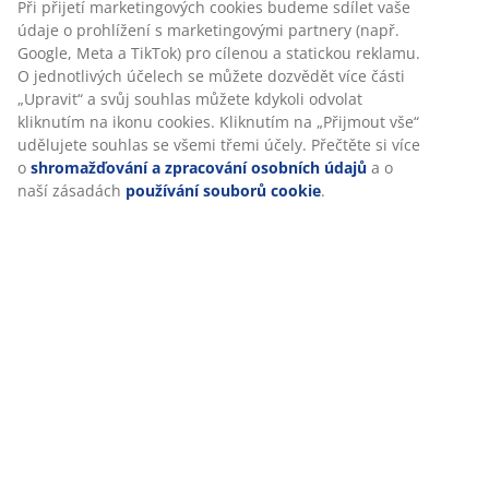
Hodnocení
(
344
)
Personalizujeme váš zážitek
Doprava
V JYSKu používáme soubory cookie a mobilní identifikátory,
abychom vám při návštěvě našich webových stránek zajistili
příjemný zážitek. Cookies shromažďují informace o vás za účel
zajištění funkčnosti, statistik a relevantního marketingu.
Při přijetí marketingových cookies budeme sdílet vaše údaje o
prohlížení s marketingovými partnery (např. Google, Meta a
TikTok) pro cílenou a statickou reklamu. O jednotlivých účelech 
můžete dozvědět více části „Upravit“ a svůj souhlas můžete
kdykoli odvolat kliknutím na ikonu cookies. Kliknutím na „Přijmo
vše“ udělujete souhlas se všemi třemi účely. Přečtěte si více o
shromažďování a zpracování osobních údajů
a o naší zásadách
používání souborů cookie
.