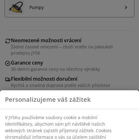
Pumpy
Neomezené možnosti vrácení
Žádné časové omezení – zboží vraťte na jakoukoli
prodejnu JYSK
Garance ceny
30-denní garance ceny na všechny výrobky
Flexibilní možnosti doručení
Rychlá a snadná doprava podle vašich představ
Nafukovací matrace z PVC s měkkým velurovým
povrchem. Š70×D190×V23 cm
Skladová položka: 4705610