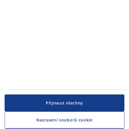
JYSK
JYSK
CENTRÁLA
Sledovat JYSK
Jsme hrdým partnerem Českého paralympijského týmu