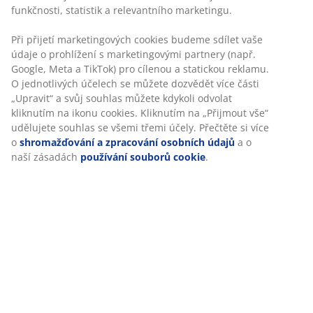
Návod k sestavení
Specifikace
Hodnocení
Personalizujeme váš zážitek
(
258
)
V JYSKu používáme soubory cookie a mobilní identifikátory, aby
vám při návštěvě našich webových stránek zajistili příjemný záži
Doprava
Cookies shromažďují informace o vás za účelem zajištění funkčno
statistik a relevantního marketingu.
Při přijetí marketingových cookies budeme sdílet vaše údaje o
prohlížení s marketingovými partnery (např. Google, Meta a TikT
pro cílenou a statickou reklamu. O jednotlivých účelech se může
dozvědět více části „Upravit“ a svůj souhlas můžete kdykoli odvo
kliknutím na ikonu cookies. Kliknutím na „Přijmout vše“ udělujet