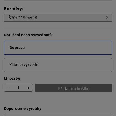
Rozměry
:
Š70xD190xV23
Doručení nebo vyzvednutí?
Doprava
Klikni a vyzvedni
Množství
-
+
Přidat do košíku
Doporučené výrobky