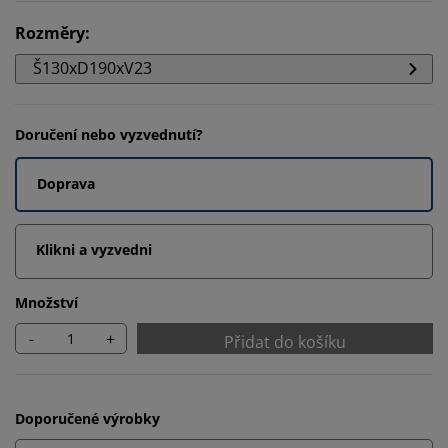
Rozměry
:
Š130xD190xV23
Doručení nebo vyzvednutí?
Doprava
Klikni a vyzvedni
Množství
-
+
Přidat do košíku
Doporučené výrobky