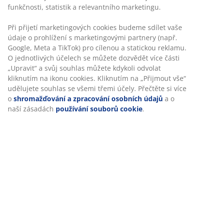
Návod k sestavení
funkčnosti, statistik a relevantního marketingu.
Při přijetí marketingových cookies budeme sdílet vaše
údaje o prohlížení s marketingovými partnery (např.
Specifikace
Google, Meta a TikTok) pro cílenou a statickou reklamu.
O jednotlivých účelech se můžete dozvědět více části
„Upravit“ a svůj souhlas můžete kdykoli odvolat
kliknutím na ikonu cookies. Kliknutím na „Přijmout vše“
Hodnocení
udělujete souhlas se všemi třemi účely. Přečtěte si více
o
shromažďování a zpracování osobních údajů
a o
(
113
)
naší zásadách
používání souborů cookie
.
Doprava