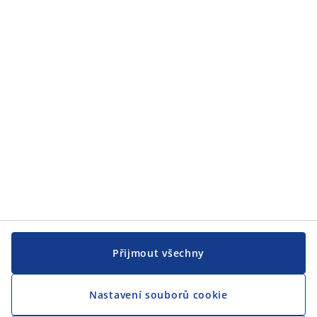
JYSK
JYSK
CENTRÁLA
Sledovat JYSK
Přijmout všechny
Nastavení souborů cookie
Jsme hrdým partnerem Českého paralympijského týmu