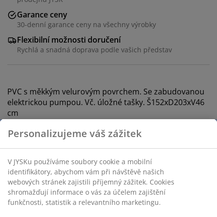
Garance ceny
30-denní garance ceny na všechny výrobky
Flexibilní možnosti doručení
Rychlá a snadná doprava podle vašich představ
PVC s měkkým velurovým povrchem. Se zabudovanou
elektrickou pumpou. Vč. úložné tašky. Š152xD203xV46
cm
Personalizujeme váš zážitek
Skladová položka: 4705920
Návod k sestavení
V JYSKu používáme soubory cookie a mobilní
identifikátory, abychom vám při návštěvě našich
webových stránek zajistili příjemný zážitek. Cookies
shromažďují informace o vás za účelem zajištění
Specifikace
funkčnosti, statistik a relevantního marketingu.