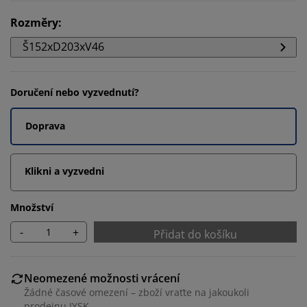
Rozměry
:
Š152xD203xV46
Doručení nebo vyzvednutí?
Doprava
Klikni a vyzvedni
Množství
-
+
Přidat do košíku
Neomezené možnosti vrácení
Žádné časové omezení – zboží vraťte na jakoukoli
prodejnu JYSK