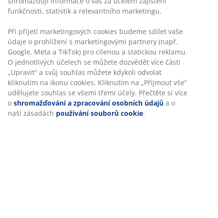
Návod k sestavení
Specifikace
Hodnocení
(
54
)
Doprava