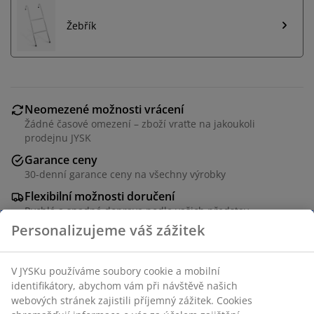
Žebřík
Neomezené možnosti vrácení
Žádné časové omezení – zboží vraťte na jakoukoli
prodejnu JYSK
Garance ceny
30-denní garance ceny na všechny výrobky
Flexibilní možnosti doručení
Rychlá a snadná doprava podle vašich představ
Trampolína s max. nosností 120 kg. Pouze na venkovní
a domácí užití. Ø305 x V256 cm
Skladová položka: 4700002