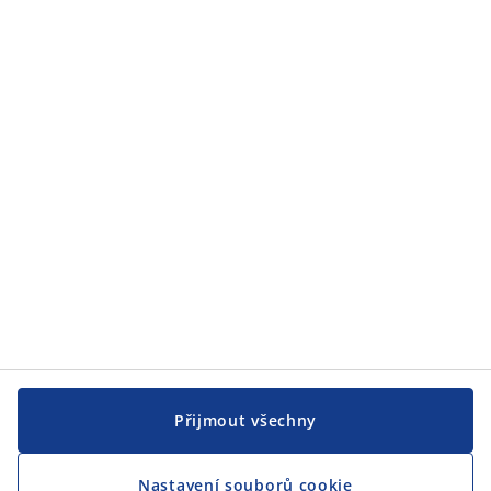
Zákaznický servis
JYSK
JYSK
CENTRÁLA
Sledovat JYSK
Jsme hrdým partnerem Českého paralympijského týmu