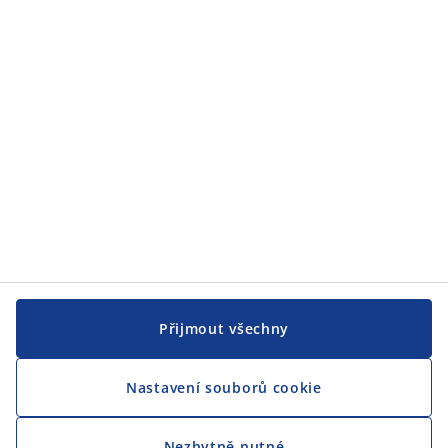
JYSK
JYSK
CENTRÁLA
Sledovat JYSK
Přijmout všechny
Nastavení souborů cookie
Jsme hrdým partnerem Českého paralympijského týmu
Nezbytně nutné