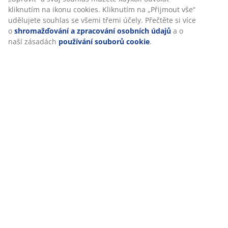
kliknutím na ikonu cookies. Kliknutím na „Přijmout vše“
udělujete souhlas se všemi třemi účely. Přečtěte si více
o
shromažďování a zpracování osobních údajů
a o
Hodnocení
naší zásadách
používání souborů cookie
.
(
59
)
Doprava