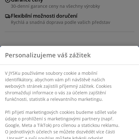
30-denní garance ceny na všechny výrobky
Flexibilní možnosti doručení
Rychlá a snadná doprava podle vašich představ
Úložný box z voděodolného plastu s UV ochranou (60
Personalizujeme váš zážitek
% recyklováno). Lze otevřít z vrchní a přední strany.
Mrazuvzdorný. Š132×V114×H72 cm
V JYSKu používáme soubory cookie a mobilní
identifikátory, abychom vám při návštěvě našich
webových stránek zajistili příjemný zážitek. Cookies
shromažďují informace o vás za účelem zajištění
Skladová položka: 3772030
funkčnosti, statistik a relevantního marketingu.
Návod k sestavení
Při přijetí marketingových cookies budeme sdílet vaše
údaje o prohlížení s marketingovými partnery (např.
Google, Meta a TikTok) pro cílenou a statickou reklamu.
O jednotlivých účelech se můžete dozvědět více části
Specifikace
„Upravit“ a svůj souhlas můžete kdykoli odvolat