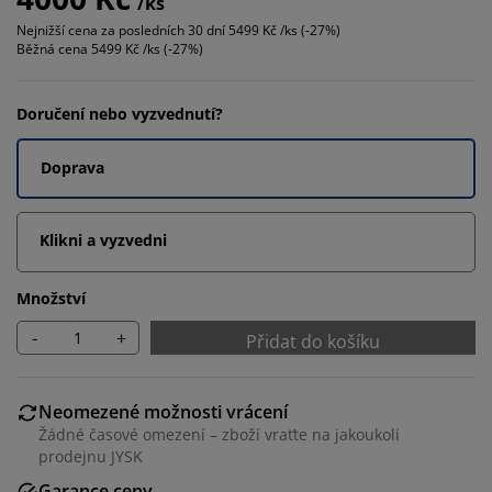
/ks
Nejnižší cena za posledních 30 dní
5499 Kč /ks (-27%)
Běžná cena
5499 Kč /ks (-27%)
Doručení nebo vyzvednutí?
Doprava
Klikni a vyzvedni
Množství
-
+
Přidat do košíku
Neomezené možnosti vrácení
Žádné časové omezení – zboží vraťte na jakoukoli
prodejnu JYSK
Garance ceny