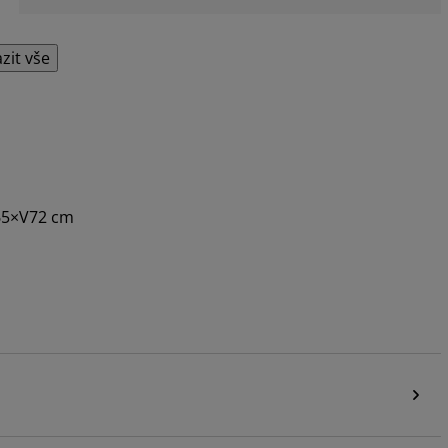
zit vše
D65×V72 cm