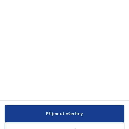
Zákaznický servis
Zákaznický servis
JYSK
JYSK
CENTRÁLA
Sledovat JYSK
Přijmout všechny