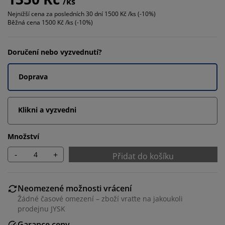
/ks
Nejnižší cena za posledních 30 dní
1500 Kč /ks (-10%)
Běžná cena
1500 Kč /ks (-10%)
Doručení nebo vyzvednutí?
Doprava
Klikni a vyzvedni
Množství
-
+
Přidat do košíku
Neomezené možnosti vrácení
Žádné časové omezení – zboží vraťte na jakoukoli
prodejnu JYSK
Garance ceny