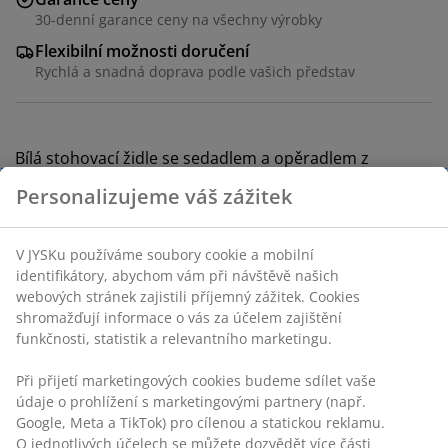
30-denní garance ceny na všechny výrobky
Flexibilní možnosti doručení
Rychlá a snadná doprava podle vašich představ
Bílá stohovací židle se sedadlem a opěradlem z
olejovaného FSC® tvrdého dřeva. Rám z galvanizované
Personalizujeme váš zážitek
oceli. Odolné dřevo je ošetřeno olejem pro ochranu a
zdůraznění přirozené barvy. Díky pravidelnému
olejování si dřevo zachová barvu a získá ochranu před
V JYSKu používáme soubory cookie a mobilní
vlhkostí. Ocel je galvanizovaná, což ji chrání před rzí a
identifikátory, abychom vám při návštěvě našich
opotřebením. Zahradní židle je stohovací pro
webových stránek zajistili příjemný zážitek. Cookies
kompaktní uložení.
shromažďují informace o vás za účelem zajištění
funkčnosti, statistik a relevantního marketingu.
Skladová položka: 3700398
Při přijetí marketingových cookies budeme sdílet vaše
Návod k sestavení
údaje o prohlížení s marketingovými partnery (např.
Google, Meta a TikTok) pro cílenou a statickou reklamu.
O jednotlivých účelech se můžete dozvědět více části