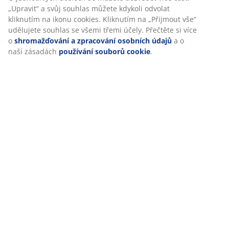
„Upravit“ a svůj souhlas můžete kdykoli odvolat
Specifikace
kliknutím na ikonu cookies. Kliknutím na „Přijmout vše“
udělujete souhlas se všemi třemi účely. Přečtěte si více
o
shromažďování a zpracování osobních údajů
a o
naší zásadách
používání souborů cookie
.
Hodnocení
(
3
)
Doprava