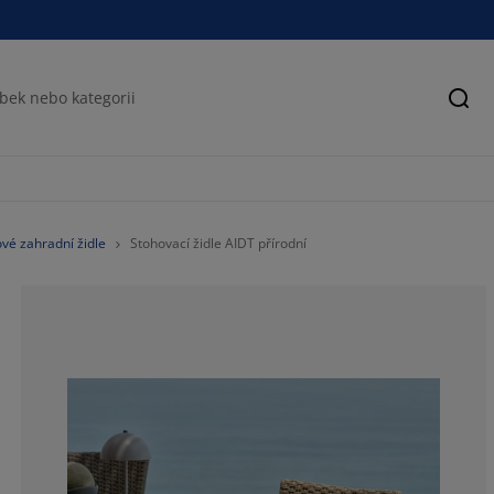
Hled
vé zahradní židle
Stohovací židle AIDT přírodní
61.63265306122
12.65306122448