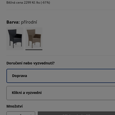
Běžná cena
2299 Kč /ks (-61%)
9797%
714%
Barva
:
přírodní
102%
Doručení nebo vyzvednutí?
Doprava
Klikni a vyzvedni
Množství