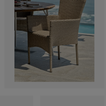
3.265306122448
5.714285714285
16.73469387755