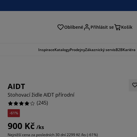
Oblíbené
Přihlásit se
Košík
at
Inspirace
Katalogy
Prodejny
Zákaznický servis
B2B
Kariéra
AIDT
Stohovací židle AIDT přírodní
(
245
)
-61%
449%
900 Kč
/ks
9795%
Nejnižší cena za posledních 30 dní
2299 Kč /ks (-61%)