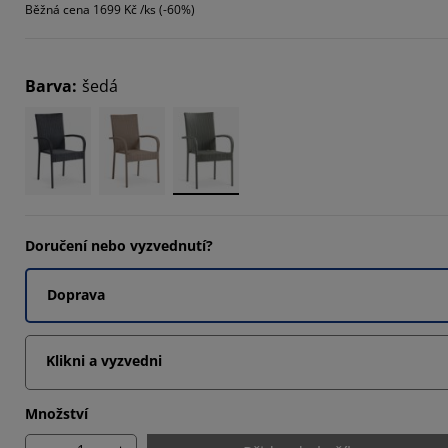
Běžná cena
1699 Kč /ks (-60%)
394%
594%
Barva
:
šedá
618%
Doručení nebo vyzvednutí?
Doprava
Klikni a vyzvedni
Množství