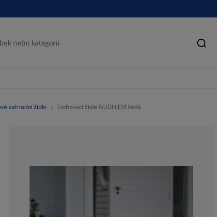
Hled
vé zahradní židle
Stohovací židle GUDHJEM šedá
58.09128630705
12.03319502074