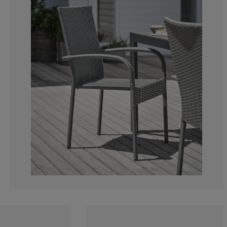
5.809128630705
6.639004149377
17.42738589211