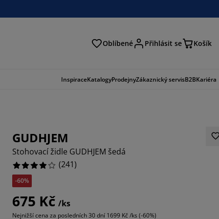
Oblíbené
Přihlásit se
Košík
at
Inspirace
Katalogy
Prodejny
Zákaznický servis
B2B
Kariéra
GUDHJEM
Stohovací židle GUDHJEM šedá
(
241
)
-60%
395%
675 Kč
/ks
6888%
Nejnižší cena za posledních 30 dní
1699 Kč /ks (-60%)