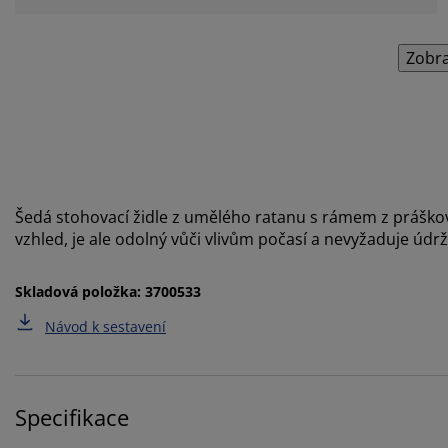
Zobra
Šedá stohovací židle z umělého ratanu s rámem z práško
vzhled, je ale odolný vůči vlivům počasí a nevyžaduje údr
Skladová položka: 3700533
Návod k sestavení
Specifikace