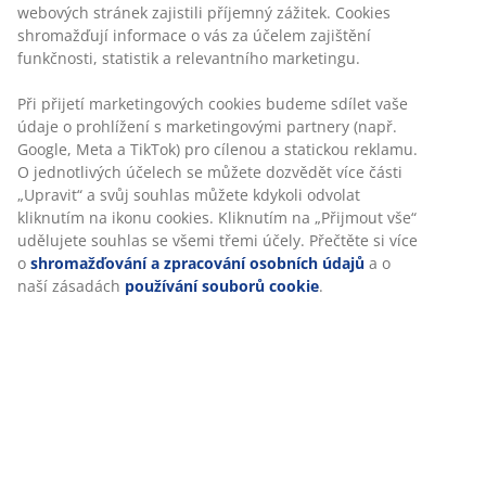
zamezující blednutí barev. Zahradní židle je stohovací
pro kompaktní uložení.
Skladová položka: 3700481
Návod k sestavení
Návod k sestavení
Specifikace
Hodnocení
(
63
)
Personalizujeme váš zážitek
V JYSKu používáme soubory cookie a mobilní identifikátory, aby
Doprava
vám při návštěvě našich webových stránek zajistili příjemný záži