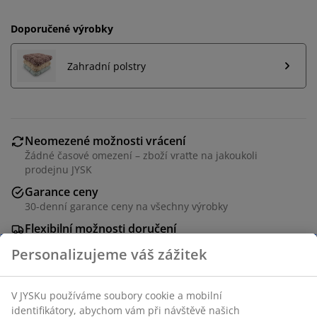
Doporučené výrobky
Zahradní polstry
Neomezené možnosti vrácení
Žádné časové omezení – zboží vraťte na jakoukoli
prodejnu JYSK
Garance ceny
30-denní garance ceny na všechny výrobky
Flexibilní možnosti doručení
Rychlá a snadná doprava podle vašich představ
Černá stohovací židle z plastu s UV ochranou