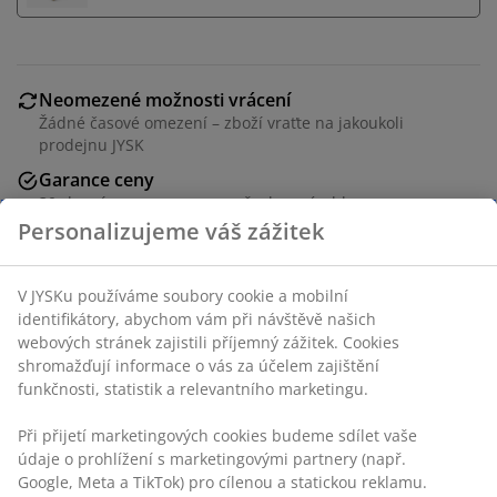
Neomezené možnosti vrácení
Žádné časové omezení – zboží vraťte na jakoukoli
prodejnu JYSK
Garance ceny
30-denní garance ceny na všechny výrobky
Personalizujeme váš zážitek
Flexibilní možnosti doručení
Rychlá a snadná doprava podle vašich představ
V JYSKu používáme soubory cookie a mobilní
identifikátory, abychom vám při návštěvě našich
webových stránek zajistili příjemný zážitek. Cookies
Tmavě šedá stohovací židle z plastu s UV ochranou,
shromažďují informace o vás za účelem zajištění
který zamezuje blednutí barvy. Zahradní židle je
funkčnosti, statistik a relevantního marketingu.
stohovací pro kompaktní uložení.
Při přijetí marketingových cookies budeme sdílet vaše
údaje o prohlížení s marketingovými partnery (např.
Skladová položka: 3726174
Google, Meta a TikTok) pro cílenou a statickou reklamu.