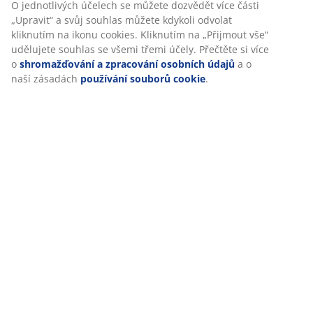
Návod k sestavení
O jednotlivých účelech se můžete dozvědět více části
„Upravit“ a svůj souhlas můžete kdykoli odvolat
kliknutím na ikonu cookies. Kliknutím na „Přijmout vše“
udělujete souhlas se všemi třemi účely. Přečtěte si více
Specifikace
o
shromažďování a zpracování osobních údajů
a o
naší zásadách
používání souborů cookie
.
Hodnocení
(
7
)
Doprava