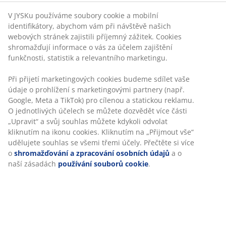
Flexibilní možnosti doručení
Rychlá a snadná doprava podle vašich představ
Luxusní polstr s odolným strukturově tkaným
potahem. Na sedadlo židle. 48x49x6 cm
Skladová položka: 3700382
Specifikace
Hodnocení