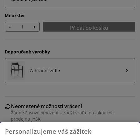
Množství
-
+
Přidat do košíku
Doporučené výrobky
Zahradní židle
Neomezené možnosti vrácení
Žádné časové omezení – zboží vraťte na jakoukoli
prodejnu JYSK
Garance ceny
30-denní garance ceny na všechny výrobky