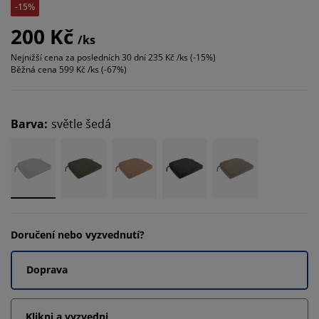
-15%
200 Kč
/ks
Nejnižší cena za posledních 30 dní
235 Kč /ks (-15%)
Běžná cena
599 Kč /ks (-67%)
Barva
:
světle šedá
Doručení nebo vyzvednutí?
Doprava
Klikni a vyzvedni