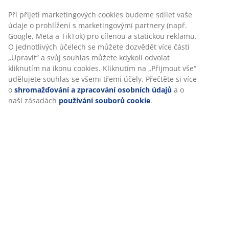
Specifikace
Hodnocení
(
108
)
Personalizujeme váš zážitek
Doprava
V JYSKu používáme soubory cookie a mobilní identifikátory, aby
vám při návštěvě našich webových stránek zajistili příjemný záži
Cookies shromažďují informace o vás za účelem zajištění funkčno
statistik a relevantního marketingu.
Při přijetí marketingových cookies budeme sdílet vaše údaje o
prohlížení s marketingovými partnery (např. Google, Meta a TikT
pro cílenou a statickou reklamu. O jednotlivých účelech se může
dozvědět více části „Upravit“ a svůj souhlas můžete kdykoli odvo
kliknutím na ikonu cookies. Kliknutím na „Přijmout vše“ udělujet