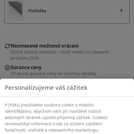
Podložka
Neomezené možnosti vrácení
Žádné časové omezení – zboží vraťte na jakoukoli
prodejnu JYSK
Garance ceny
30-denní garance ceny na všechny výrobky
Flexibilní možnosti doručení
Rychlá a snadná doprava podle vašich představ
Š160xD230 cm
Skladová položka: 6509800