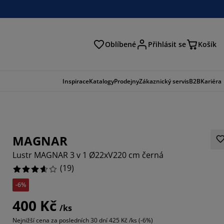
Oblíbené
Přihlásit se
Košík
at
Inspirace
Katalogy
Prodejny
Zákaznický servis
B2B
Kariéra
MAGNAR
Lustr MAGNAR 3 v 1 Ø22xV220 cm černá
(
19
)
-6%
0527%
400 Kč
/ks
6842%
Nejnižší cena za posledních 30 dní
425 Kč /ks (-6%)