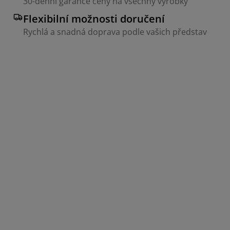
30-denní garance ceny na všechny výrobky
Flexibilní možnosti doručení
Rychlá a snadná doprava podle vašich představ