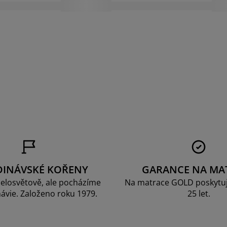
DINÁVSKÉ KOŘENY
GARANCE NA MA
elosvětově, ale pocházíme
Na matrace GOLD poskytu
ávie. Založeno roku 1979.
25 let.