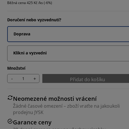
Běžná cena
425 Kč /ks (-6%)
6842%
Doručení nebo vyzvednutí?
2105%
Doprava
Klikni a vyzvedni
Množství
-
+
Přidat do košíku
Neomezené možnosti vrácení
Žádné časové omezení – zboží vraťte na jakoukoli
prodejnu JYSK
Garance ceny