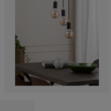
5.26315789473
0%
31.5789473684