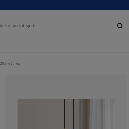
Hled
20 cm černá
57.8947368421
5.26315789473