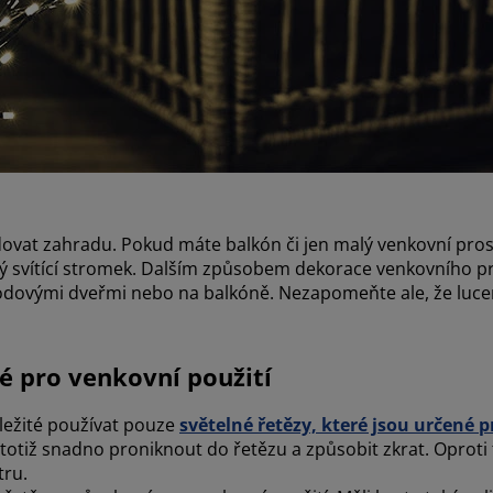
dovat zahradu. Pokud máte balkón či jen malý venkovní pro
alý svítící stromek. Dalším způsobem dekorace venkovního 
chodovými dveřmi nebo na balkóně. Nezapomeňte ale, že luc
é pro venkovní použití
ležité používat pouze
světelné řetězy, které jsou určené 
totiž snadno proniknout do řetězu a způsobit zkrat. Oproti
tru.