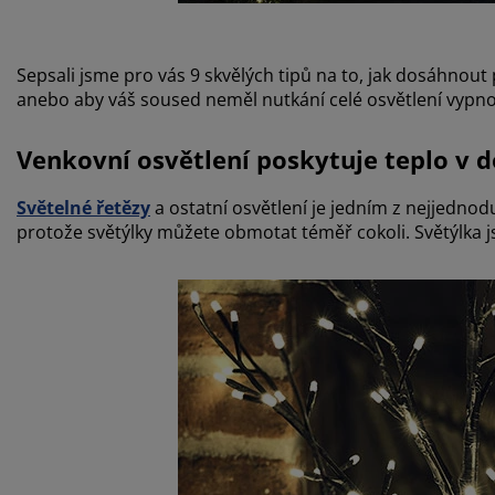
Sepsali jsme pro vás 9 skvělých tipů na to, jak dosáhnout
anebo aby váš soused neměl nutkání celé osvětlení vypno
Venkovní osvětlení poskytuje teplo v 
Světelné řetězy
a ostatní osvětlení je jedním z nejjednod
protože světýlky můžete obmotat téměř cokoli. Světýlka js