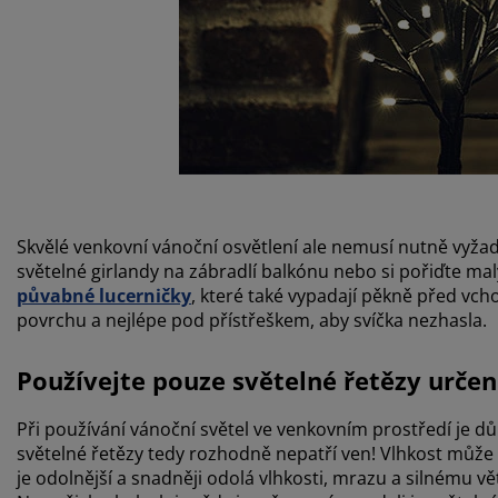
Skvělé venkovní vánoční osvětlení ale nemusí nutně vyža
světelné girlandy na zábradlí balkónu nebo si pořiďte m
půvabné lucerničky
, které také vypadají pěkně před v
povrchu a nejlépe pod přístřeškem, aby svíčka nezhasla.
Používejte pouze světelné řetězy určen
Při používání vánoční světel ve venkovním prostředí je dů
světelné řetězy tedy rozhodně nepatří ven! Vlhkost může 
je odolnější a snadněji odolá vlhkosti, mrazu a silnému vě