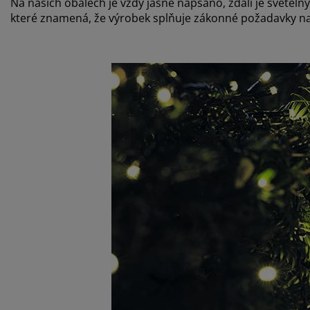
Na našich obalech je vždy jasně napsáno, zdali je světelný
které znamená, že výrobek splňuje zákonné požadavky n