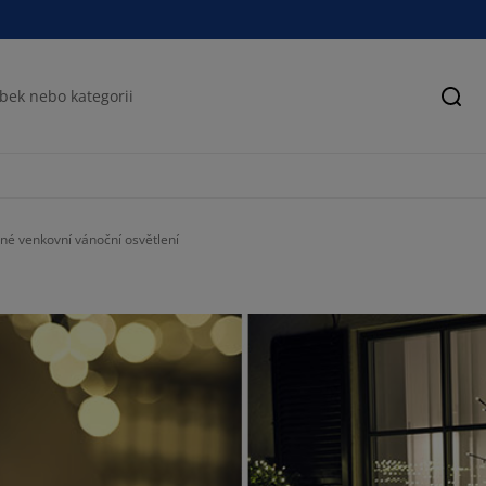
Hled
né venkovní vánoční osvětlení