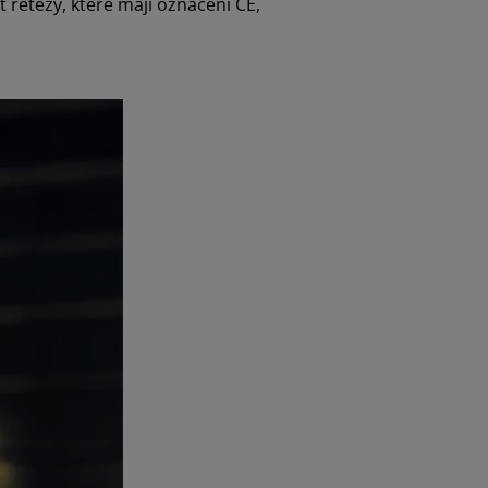
t řetězy, které mají označení CE,