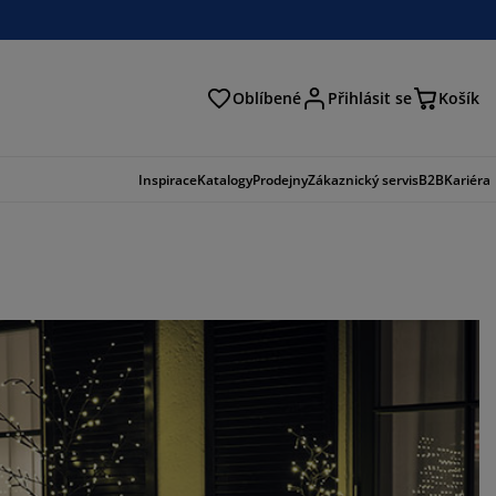
Oblíbené
Přihlásit se
Košík
at
Inspirace
Katalogy
Prodejny
Zákaznický servis
B2B
Kariéra