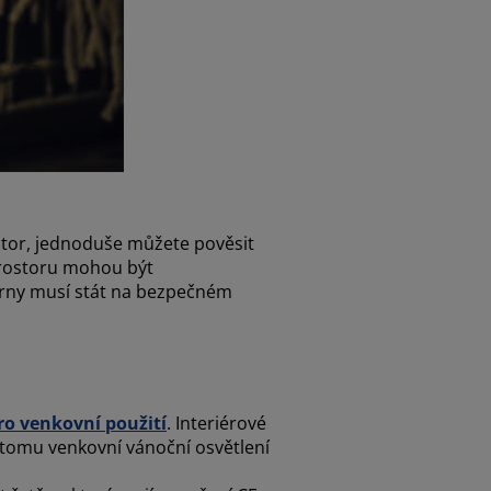
stor, jednoduše můžete pověsit
prostoru mohou být
erny musí stát na bezpečném
pro venkovní použití
. Interiérové
 tomu venkovní vánoční osvětlení