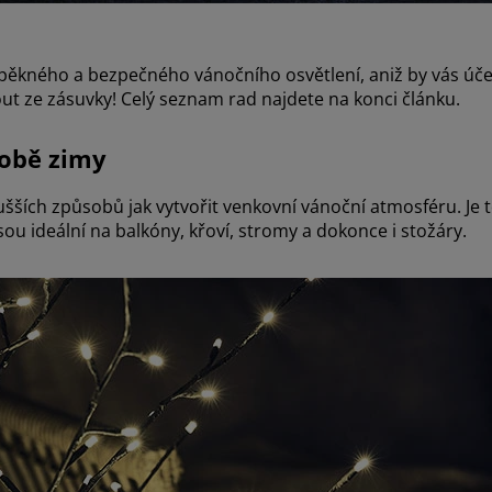
 pěkného a bezpečného vánočního osvětlení, aniž by vás účet
ut ze zásuvky! Celý seznam rad najdete na konci článku.
době zimy
ušších způsobů jak vytvořit venkovní vánoční atmosféru. Je 
ou ideální na balkóny, křoví, stromy a dokonce i stožáry.