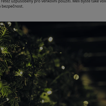
 řetěz uzpůsobený pro venkovní použití. Měli byste také voli
a bezpečnost.