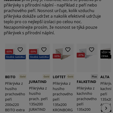
přikrývky s přírodní náplní - například z peří nebo
prachového peří. Nosnost určuje, kolik vzduchu
přikrývka dokáže udržet a nakolik efektivně udržuje
teplo pro co nejlepší izolaci po celou noc.
Nezapomínejte prosím, že nosnost se týká pouze
přikrývek s přírodní náplní.
-60%
-50%
VŽDY NÍ
-37%
-50%
CENA
Skvělá nabídka
Skvělá nabídka
BEITO
LOFTET
ALTA
Gold
Gold
Gold
Plus
JURATIND
FALKETIND
Přikrývka z
Přikrývka z
Přikrýv
Přikrývka z
Přikrývka z
husího
husího
kachní
husího
kachního
prachového
prachového
peří
prach. peří
prachového
peří
peří
135x20
135x200
peří
200x220
135x200
ALTA te
JURATIND
135x200
BEITO extra
KRONBORG