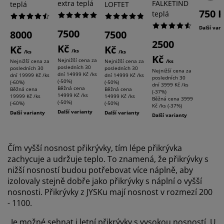
extra teplá
FALKETIND
teplá
LOFTET
750 
teplá
Další var
7500
8000
7500
2500
Kč
Kč
Kč
/ks
/ks
/ks
Kč
Nejnižší cena za
Nejnižší cena za
Nejnižší cena za
/ks
posledních 30
posledních 30
posledních 30
Nejnižší cena za
dní
14999 Kč /ks
dní
19999 Kč /ks
dní
14999 Kč /ks
posledních 30
(-50%)
(-60%)
(-50%)
dní
3999 Kč /ks
Běžná cena
Běžná cena
Běžná cena
(-37%)
14999 Kč /ks
19999 Kč /ks
14999 Kč /ks
Běžná cena
3999
(-50%)
(-60%)
(-50%)
Kč /ks (-37%)
Další varianty
Další varianty
Další varianty
Další varianty
Čím vyšší nosnost přikrývky, tím lépe přikrývka
zachycuje a udržuje teplo. To znamená, že přikrývky s
nižší nosností budou potřebovat více náplně, aby
izolovaly stejně dobře jako přikrývky s náplní o vyšší
nosnosti. Přikrývky z JYSKu mají nosnost v rozmezí 200
- 1100.
„Je možné sehnat i letní přikrývky s vysokou nosností. U