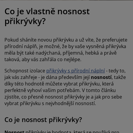
éče o nábytek/doplňky
enkovní osvětlení
rostěradla
ostelové rámy
světlení
Co je vlastně nosnost
emping
tní skříně
oxspring rámy s úložným prostorem
omácnost
přikrývky?
ábytek do ložnice
ošty
ětský pokoj
Pokud sháníte novou přikrývku a už víte, že preferujete
ětské matrace
raní
přírodní náplň, je možné, že by vaše vysněná přikrývka
měla být také nadýchaná, příjemná, hebká a právě
taková, aby vás zahřála co nejlépe.
ětské postele
ro mazlíčky
Schopnost izolace
přikrývky s přírodní náplní
- tedy to,
jak vás zahřeje - je dána především její
nosností
, takže
díky této hodnotě můžete vybrat přikrývku, která
perfektně vyhoví vašim potřebám. V tomto článku
zjistíte, co přesně nosnost přikrývky je a jak pro sebe
vybrat přikrývku s nejvhodnější nosností.
Co je nosnost přikrývky?
Nosnost
přikrývky je hodnota, která se používá pro