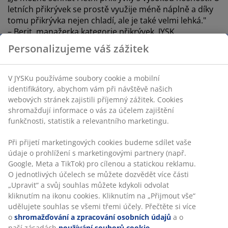
letních přikrývek se prostě využije méně náplně a díky
tomu přikrývka nejen chladí, ale je také velmi lehká."
– Berit, manažerka kategorie přikrývek, JYSK
Personalizujeme váš zážitek
Než se přikrývky s přírodní náplní objeví na našich
prodejnách, zašle nám dodavatel model přikrývky,
který před zahájením prodeje pečlivě otestujeme.
V JYSKu používáme soubory cookie a mobilní
Testujeme náhodné kusy u každé naší přikrývky s
identifikátory, abychom vám při návštěvě našich
přírodní náplní. Testování je skutečně důkladné a
webových stránek zajistili příjemný zážitek. Cookies
testovaná přikrývka se obvykle zničí, ale testy zaručují
shromažďují informace o vás za účelem zajištění
vysokou kvalitu a absolutní nezávadnost každé
funkčnosti, statistik a relevantního marketingu.
přikrývky s přírodní náplní z JYSKu.
Při přijetí marketingových cookies budeme sdílet vaše
údaje o prohlížení s marketingovými partnery (např.
Peří, prachové peří a izolace
Google, Meta a TikTok) pro cílenou a statickou reklamu.
O jednotlivých účelech se můžete dozvědět více části
Existují tři hlavní faktory, které ovlivňují nosnost náplně
„Upravit“ a svůj souhlas můžete kdykoli odvolat
přikrývky: Druh ptáka, jehož peří je využito, kvalita peří
kliknutím na ikonu cookies. Kliknutím na „Přijmout vše“
nebo prachového peří, a rozložení uvnitř přikrývky.
udělujete souhlas se všemi třemi účely. Přečtěte si více
o
shromažďování a zpracování osobních údajů
a o
Náplň přikrývek zpravidla tvoří peří kachen, pižmovek,
naší zásadách
používání souborů cookie
.