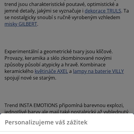
trend jsou charakteristické poutavé, optimistické a
jemné detaily, jakými se vyznačuje i
dekorace TRULS
. Ta
se nostalgicky snoubí s ručně vyrobeným vzhledem
misky GILBERT
.
Experimentální a geometrické tvary jsou klíčové.
Provazy, keramika a sklo zkombinované novými
způsoby působí atypicky a hravě. Kombinace
keramického
květináče AXEL
a
lampy na baterie VILLY
spojují nové se starým.
Trend INSTA EMOTIONS připomíná barevnou explozi,
jednotlivé barvy ale mají také nostalgický až vyblednutý
vzhled. Nejdůležitějšími barvami jsou korálová, růžová
Personalizujeme váš zážitek
a oranžová. Jsou namíchané tak, aby k sobě navzájem
dokonale ladily.
Dětský koberec GULMAURE
je