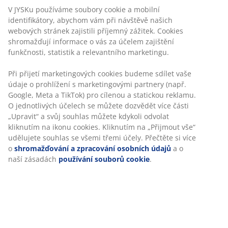
dostupný v různých vzorech, všechny v jemných
V JYSKu používáme soubory cookie a mobilní
odstínech.
identifikátory, abychom vám při návštěvě našich
webových stránek zajistili příjemný zážitek. Cookies
shromažďují informace o vás za účelem zajištění
funkčnosti, statistik a relevantního marketingu.
Zajímají vás i další trendy? Přečtěte si více o
Při přijetí marketingových cookies budeme sdílet vaše
MIDSUMMER
a
MYSPACE
.
údaje o prohlížení s marketingovými partnery (např.
Google, Meta a TikTok) pro cílenou a statickou reklamu.
O jednotlivých účelech se můžete dozvědět více části
„Upravit“ a svůj souhlas můžete kdykoli odvolat
Datum
:
01/04/2020
kliknutím na ikonu cookies. Kliknutím na „Přijmout vše“
udělujete souhlas se všemi třemi účely. Přečtěte si více
Klíčová slova
:
novinky
o
shromažďování a zpracování osobních údajů
a o
naší zásadách
používání souborů cookie
.
Autor
:
Kristýna
Objevit více