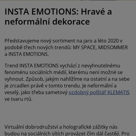
éče o nábytek/doplňky
enkovní osvětlení
rostěradla
ostelové rámy
světlení
INSTA EMOTIONS: Hravé a
emping
tní skříně
oxspring rámy s úložným prostorem
omácnost
neformální dekorace
ábytek do ložnice
ošty
ětský pokoj
Představujeme nový sortiment na jaro a léto 2020 v
ětské matrace
raní
podobě třech nových trendů: MY SPACE, MIDSOMMER
a INSTA EMOTIONS.
ětské postele
ro mazlíčky
Trend INSTA EMOTIONS vychází z nevyhnutelnému
fenoménu sociálních médií, kterému není možné se
vyhnout. Způsob, jakým nahlížíme na ostatní a na sebe
je zrcadlen právě v tomto trendu. Je neformální a
veselý, jako třeba sametový
ozdobný polštář KLEMATIS
ve tvaru rtů.
Virtuální dobrodružství a holografické zážitky nás
budou na sociálních sítích provázet čím dál častěji. Pro