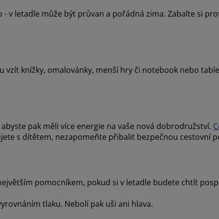
no - v letadle může být průvan a pořádná zima. Zabalte si pr
vzít knížky, omalovánky, menší hry či notebook nebo tablet 
abyste pak měli více energie na vaše nová dobrodružství.
C
jete s dítětem, nezapomeňte přibalit bezpečnou cestovní p
u největším pomocníkem, pokud si v letadle budete chtít pos
 vyrovnáním tlaku. Nebolí pak uši ani hlava.