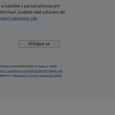
ce a nabídek s personalizovaným
nformací, budete také zařazeni do
vání naleznete zde
Přihlásit se
hování, prostřednictvím e-mailu a médií
 více o souhlasu a použití osobních údajů zde
.
 naleznu v
Zásadách ochrany osobních údajů
.