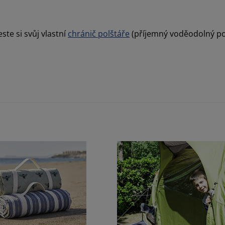
ste si svůj vlastní
chránič polštáře
(příjemný voděodolný povl