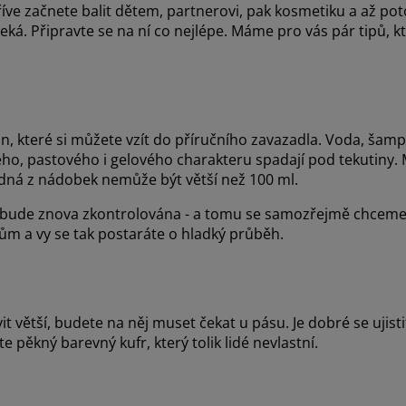
ve začnete balit dětem, partnerovi, pak kosmetiku a až po
eká. Připravte se na ní co nejlépe. Máme pro vás pár tipů,
tin, které si můžete vzít do příručního zavazadla. Voda, šamp
ho, pastového i gelového charakteru spadají pod tekutiny.
dná z nádobek nemůže být větší než 100 ml.
í bude znova zkontrolována - a tomu se samozřejmě chceme 
ům a vy se tak postaráte o hladký průběh.
it větší, budete na něj muset čekat u pásu. Je dobré se ujis
 pěkný barevný kufr, který tolik lidé nevlastní.