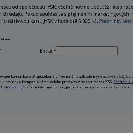
ace od společnosti JYSK, včetně novinek, soutěží, inspira
ch údajů. Pokud souhlasíte s přijímáním marketingových i
í o dárkovou kartu JYSK v hodnotě 3 000 Kč.
Podmínky sloso
ovinná
*
E-mail*
alizované komunikace přizpůsobené přímo mně na základě mých osobních údajů a c
bídek, novinek a kampaní v rámci celého produktového sortimentu JYSK.
Přečtěte si
h stránkách JYSK
. Více informací o tom, jak JYSK zpracovává moje osobní údaje,