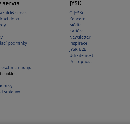
 servis
JYSK
aznický servis
O JYSKu
írací doba
Koncern
ody
Média
Kariéra
gy
Newsletter
dací podmínky
Inspirace
JYSK B2B
Udržitelnost
Přístupnost
 osobních údajů
í cookies
mlouvy
od smlouvy