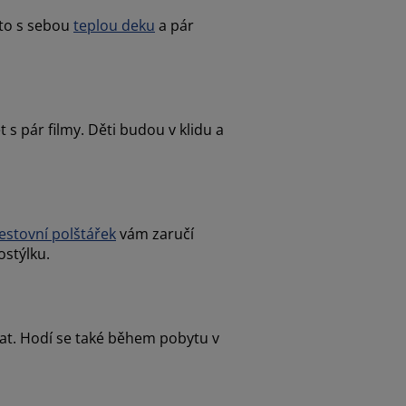
oto s sebou
teplou deku
a pár
s pár filmy. Děti budou v klidu a
estovní polštářek
vám zaručí
ostýlku.
pat. Hodí se také během pobytu v