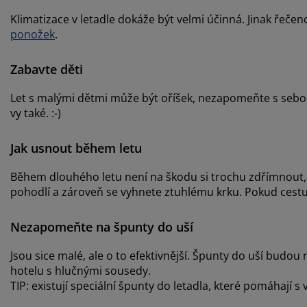
Klimatizace v letadle dokáže být velmi účinná. Jinak řeče
ponožek
.
Zabavte děti
Let s malými dětmi může být oříšek, nezapomeňte s sebou 
vy také. :-)
Jak usnout během letu
Během dlouhého letu není na škodu si trochu zdřímnout, 
pohodlí a zároveň se vyhnete ztuhlému krku. Pokud cestu
Nezapomeňte na špunty do uší
Jsou sice malé, ale o to efektivnější. Špunty do uší budo
hotelu s hlučnými sousedy.
TIP: existují speciální špunty do letadla, které pomáhají s