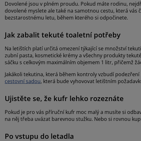
Dovolené jsou v plném proudu. Pokud máte rodinu, nejdří
dovolené myslete ale také na samotnou cestu, která vás č
bezstarostnému letu, během kterého si odpočinete.
Jak zabalit tekuté toaletní potřeby
Na letištích platí určitá omezení týkající se množství teku
zubní pasta, kosmetické krémy a všechny produkty tekuté
sáčku s celkovým maximálním objemem 1 litr, přičemž žá
Jakákoli tekutina, která během kontroly vzbudí podezřen
cestovní sadou
, která bude vyhovovat letištním požadavk
Ujistěte se, že kufr lehko rozeznáte
Pokud je pro vás příruční kufr moc malý a musíte si odbav
na něj třeba uvázat barevnou stužku. Nebo si rovnou kupte
Po vstupu do letadla