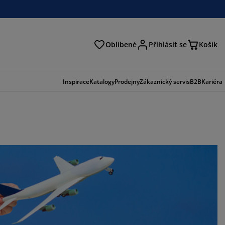
Oblíbené
Přihlásit se
Košík
at
Inspirace
Katalogy
Prodejny
Zákaznický servis
B2B
Kariéra