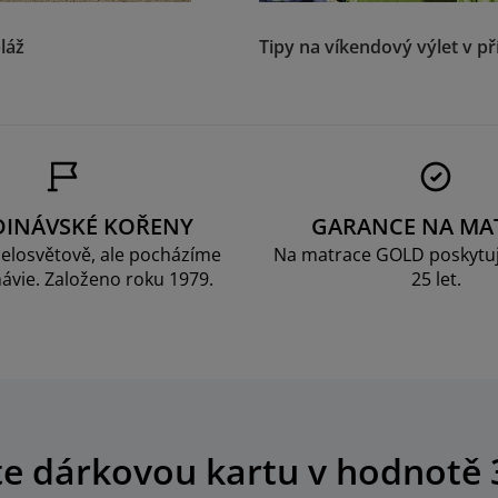
láž
Tipy na víkendový výlet v př
DINÁVSKÉ KOŘENY
GARANCE NA MA
elosvětově, ale pocházíme
Na matrace GOLD poskytu
ávie. Založeno roku 1979.
25 let.
te dárkovou kartu v hodnotě 