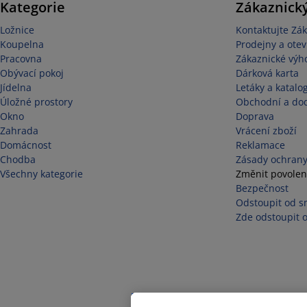
Kategorie
Zákaznický
Ložnice
Kontaktujte Zák
Koupelna
Prodejny a otev
Pracovna
Zákaznické výh
Obývací pokoj
Dárková karta
Jídelna
Letáky a katalo
Úložné prostory
Obchodní a do
Okno
Doprava
Zahrada
Vrácení zboží
Domácnost
Reklamace
Chodba
Zásady ochrany
Všechny kategorie
Změnit povolen
Bezpečnost
Odstoupit od s
Zde odstoupit 