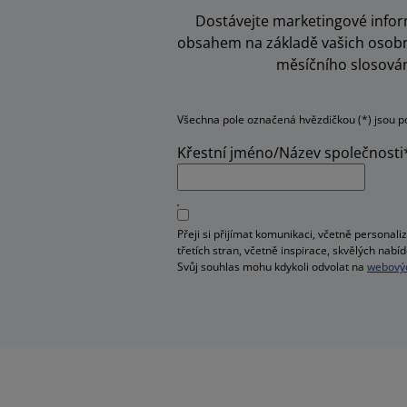
Dostávejte marketingové inform
obsahem na základě vašich osobní
měsíčního slosován
Všechna pole označená hvězdičkou (*) jsou p
Křestní jméno/Název společnosti
Přeji si přijímat komunikaci, včetně person
třetích stran, včetně inspirace, skvělých na
Svůj souhlas mohu kdykoli odvolat na
webovýc