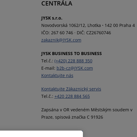
CENTRÁLA
JYSK s.r.o.
Novodvorská 1062/12, Lhotka
·
142 00 Praha 4
IČO: 267 60 746
·
DIČ: CZ26760746
zakaznik@JYSK.com
JYSK BUSINESS TO BUSINESS
Tel.č.:
(+420) 228 888 350
E-mail:
b2b-cz@JYSK.com
Kontaktujte nás
Kontaktujte Zákaznický servis
Tel.č.:
+420 228 884 565
Zapsána v OR vedeném Městským soudem v
Praze, spisová značka C 91926
Sledovat JYSK