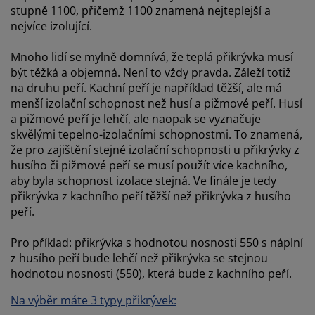
stupně 1100, přičemž 1100 znamená nejteplejší a
nejvíce izolující.
Mnoho lidí se mylně domnívá, že teplá přikrývka musí
být těžká a objemná. Není to vždy pravda. Záleží totiž
na druhu peří. Kachní peří je například těžší, ale má
menší izolační schopnost než husí a pižmové peří. Husí
a pižmové peří je lehčí, ale naopak se vyznačuje
skvělými tepelno-izolačními schopnostmi. To znamená,
že pro zajištění stejné izolační schopnosti u přikrývky z
husího či pižmové peří se musí použít více kachního,
aby byla schopnost izolace stejná. Ve finále je tedy
přikrývka z kachního peří těžší než přikrývka z husího
peří.
Pro příklad: přikrývka s hodnotou nosnosti 550 s náplní
z husího peří bude lehčí než přikrývka se stejnou
hodnotou nosnosti (550), která bude z kachního peří.
Na výběr máte 3 typy přikrývek: