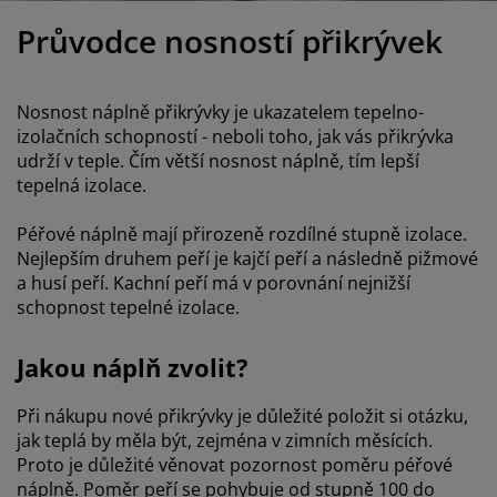
éče o nábytek/doplňky
enkovní osvětlení
rostěradla
ostelové rámy
světlení
Průvodce nosností přikrývek
emping
tní skříně
oxspring rámy s úložným prostorem
omácnost
Nosnost náplně přikrývky je ukazatelem tepelno-
ábytek do ložnice
ošty
ětský pokoj
izolačních schopností - neboli toho, jak vás přikrývka
udrží v teple. Čím větší nosnost náplně, tím lepší
ětské matrace
raní
tepelná izolace.
ětské postele
ro mazlíčky
Péřové náplně mají přirozeně rozdílné stupně izolace.
Nejlepším druhem peří je kajčí peří a následně pižmové
a husí peří. Kachní peří má v porovnání nejnižší
schopnost tepelné izolace.
Jakou náplň zvolit?
Při nákupu nové přikrývky je důležité položit si otázku,
jak teplá by měla být, zejména v zimních měsících.
Proto je důležité věnovat pozornost poměru péřové
náplně. Poměr peří se pohybuje od stupně 100 do