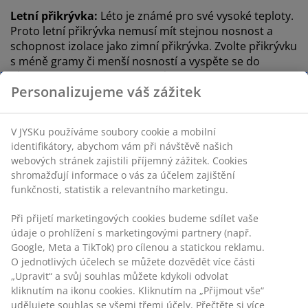
Letní přikrývka:
Léto je známé pro své vysoké teploty.
Proto letní přikrývka nemusí mít stejnou nosnost a
schopnost izolace jako zimní přikrývka. Zvolte přikrývku
s méně gramy či menší nosností a vyspěte se do
růžova i během letních měsíců.
Personalizujeme váš zážitek
Zimní přikrývka:
V zimě je naopak příjemné přikrýt se
do krásně teplé přikrývky. Ideální je třeba přikrývka z
V JYSKu používáme soubory cookie a mobilní
husího prachového peří s hodnotou nosnosti 725.
identifikátory, abychom vám při návštěvě našich
webových stránek zajistili příjemný zážitek. Cookies
Celoroční přikrývka:
Pokud nechcete pořizovat dvě
shromažďují informace o vás za účelem zajištění
různé přikrývky, pořiďte si jednu celoroční, se kterou si
funkčnosti, statistik a relevantního marketingu.
vystačíte přes letní i zimní měsíce. Je dobré
zkombinovat se stejnou teplotou v ložnici.
Při přijetí marketingových cookies budeme sdílet vaše
údaje o prohlížení s marketingovými partnery (např.
Přečtěte si více o tom,
jak pečovat o přikrývky
.
Google, Meta a TikTok) pro cílenou a statickou reklamu.
O jednotlivých účelech se můžete dozvědět více části
Potíte se v noci nebo mrznete?
„Upravit“ a svůj souhlas můžete kdykoli odvolat
kliknutím na ikonu cookies. Kliknutím na „Přijmout vše“
Potíte se v noci hodně nebo je vám spíše zima? Výběr
udělujete souhlas se všemi třemi účely. Přečtěte si více