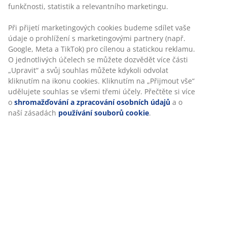
funkčnosti, statistik a relevantního marketingu.
Při přijetí marketingových cookies budeme sdílet vaše
údaje o prohlížení s marketingovými partnery (např.
Google, Meta a TikTok) pro cílenou a statickou reklamu.
O jednotlivých účelech se můžete dozvědět více části
„Upravit“ a svůj souhlas můžete kdykoli odvolat
kliknutím na ikonu cookies. Kliknutím na „Přijmout vše“
udělujete souhlas se všemi třemi účely. Přečtěte si více
o
shromažďování a zpracování osobních údajů
a o
Vaše poloha ve spánku odhaluje vaší osobnost
naší zásadách
používání souborů cookie
.
Hudba, kterou posloucháte, styl vašeho oblékání,
dekorace u vás doma, stisk vaší ruky, ale také poloha,
kterou si zvolíte pro spaní. To vše vypovídá o tom, jaká
jste osobnost. Zjistěte více.
Více zde