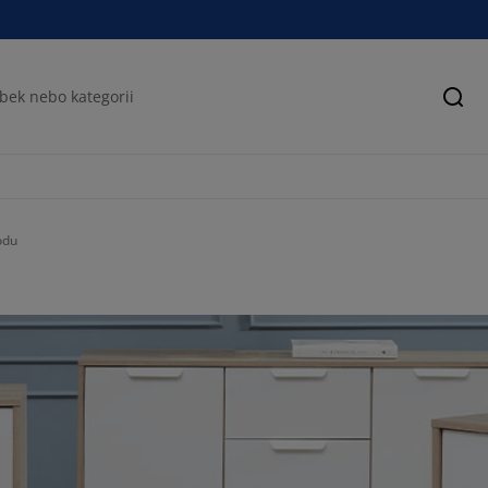
Hled
odu