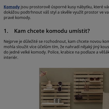
Komody
jsou prostorově úsporné kusy nábytku, které v
dokážou podtrhnout váš styl a skvěle využít prostor ve va
pravé komody.
1. Kam chcete komodu umístit?
Nejprve je důležité se rozhodnout, kam chcete novou komod
mohla sloužit více účelům tím, že nahradí nějaký jiný kous
do jedné velké komody. Police, krabice na podlaze a věš
interiér.