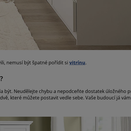
li, nemusí být špatné pořídit si
vitrínu
.
?
měla být. Neudělejte chybu a nepodceňte dostatek úložného 
dvě, které můžete postavit vedle sebe. Vaše budoucí já vám