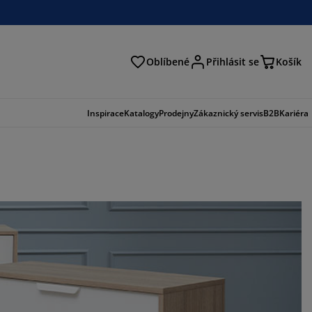
Oblíbené
Přihlásit se
Košík
at
Inspirace
Katalogy
Prodejny
Zákaznický servis
B2B
Kariéra