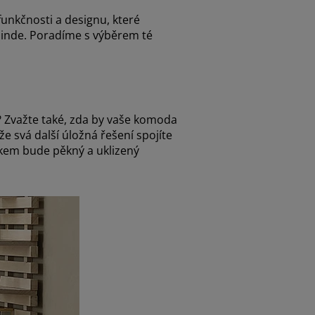
nkčnosti a designu, které
 jinde. Poradíme s výběrem té
e? Zvažte také, zda by vaše komoda
že svá další úložná řešení spojíte
dkem bude pěkný a uklizený