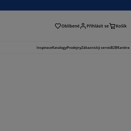
Oblíbené
Přihlásit se
Košík
at
Inspirace
Katalogy
Prodejny
Zákaznický servis
B2B
Kariéra