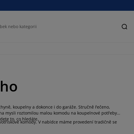
Hled
ého
hyně, koupelny a dokonce i do garáže. Stručně řečeno,
e na mysli roztomilou malou komodu na koupelnové potřeby
dete to, co hledáte.
evotřískové komody. V nabídce máme provedení tradičně se