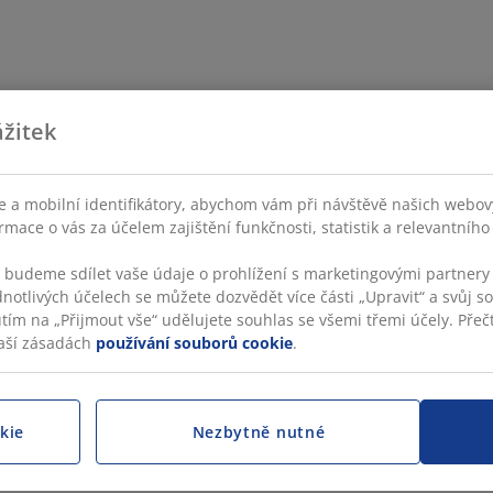
žitek
 a mobilní identifikátory, abychom vám při návštěvě našich webovýc
rmace o vás za účelem zajištění funkčnosti, statistik a relevantníh
s budeme sdílet vaše údaje o prohlížení s marketingovými partnery 
dnotlivých účelech se můžete dozvědět více části „Upravit“ a svůj s
utím na „Přijmout vše“ udělujete souhlas se všemi třemi účely. Přečt
aší zásadách
používání souborů cookie
.
kie
Nezbytně nutné