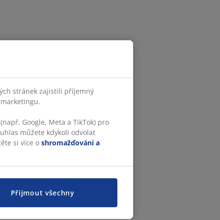
h stránek zajistili příjemný
o marketingu.
(např. Google, Meta a TikTok) pro
ouhlas můžete kdykoli odvolat
ěte si více o
shromažďování a
Přijmout všechny