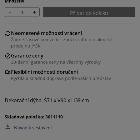
Množství
-
+
Přidat do košíku
Neomezené možnosti vrácení
Žádné časové omezení – zboží vraťte na jakoukoli
prodejnu JYSK
Garance ceny
30-denní garance ceny na všechny výrobky
Flexibilní možnosti doručení
Rychlá a snadná doprava podle vašich představ
Personalizujeme váš zážitek
Dekorační dýha. Š71 x V90 x H39 cm
V JYSKu používáme soubory cookie a mobilní
Skladová položka: 3611110
identifikátory, abychom vám při návštěvě našich
Návod k sestavení
webových stránek zajistili příjemný zážitek. Cookies
shromažďují informace o vás za účelem zajištění