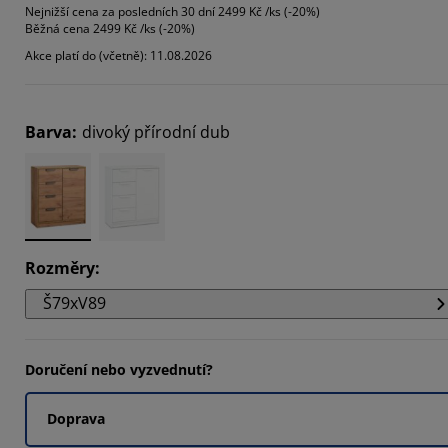
Nejnižší cena za posledních 30 dní
2499 Kč /ks (-20%)
2202%
Běžná cena
2499 Kč /ks (-20%)
Akce platí do (včetně): 11.08.2026
1101%
2202%
Barva
:
divoký přírodní dub
Rozměry
:
Š79xV89
Doručení nebo vyzvednutí?
Doprava