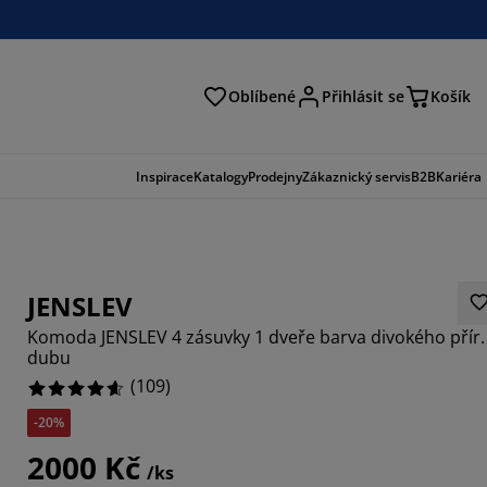
Oblíbené
Přihlásit se
Košík
at
Inspirace
Katalogy
Prodejny
Zákaznický servis
B2B
Kariéra
JENSLEV
Komoda JENSLEV 4 zásuvky 1 dveře barva divokého přír.
dubu
(
109
)
-20%
8624%
2000 Kč
8257%
/ks