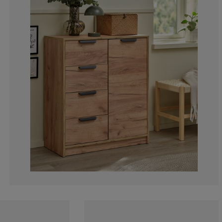
3.66972477064
1.83486238532
3.66972477064