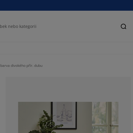
Hled
barva divokého přír. dubu
77.0642201834
13.76146788990