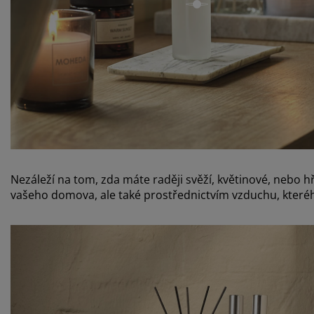
op
open
Nezáleží na tom, zda máte raději svěží, květinové, nebo h
vašeho domova, ale také prostřednictvím vzduchu, kteréh