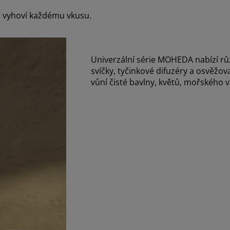
ré vyhoví každému vkusu.
Univerzální série MOHEDA nabízí rů
svíčky, tyčinkové difuzéry a osvěžo
vůní čisté bavlny, květů, mořského 