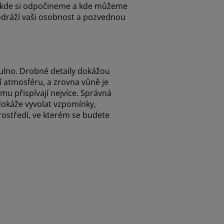
e, kde si odpočineme a kde můžeme
 odráží vaši osobnost a pozvednou
útulno. Drobné detaily dokážou
í atmosféru, a zrovna vůně je
mu přispívají nejvíce. Správná
dokáže vyvolat vzpomínky,
prostředí, ve kterém se budete