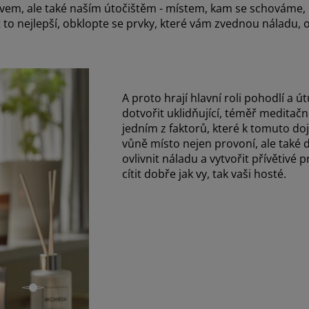
movem, ale také naším útočištěm - místem, kam se schovám
 to nejlepší, obklopte se prvky, které vám zvednou náladu,
A proto hrají hlavní roli pohodlí a 
dotvořit uklidňující, téměř meditačn
jedním z faktorů, které k tomuto doj
vůně místo nejen provoní, ale také 
ovlivnit náladu a vytvořit přívětivé 
cítit dobře jak vy, tak vaši hosté.
open