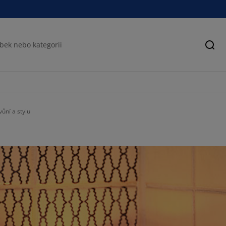
Hled
vůní a stylu