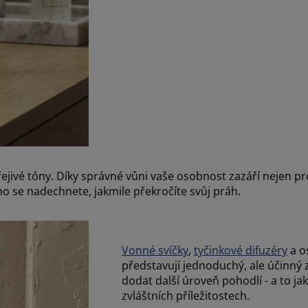
en
řejivé tóny. Díky správné vůni vaše osobnost zazáří nejen p
o se nadechnete, jakmile překročíte svůj práh.
Vonné svíčky
,
tyčinkové difuzéry
a o
představují jednoduchý, ale účinn
dodat další úroveň pohodlí - a to jak
zvláštních příležitostech.