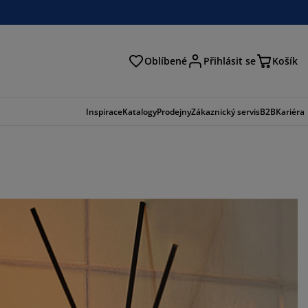
Oblíbené
Přihlásit se
Košík
at
Inspirace
Katalogy
Prodejny
Zákaznický servis
B2B
Kariéra