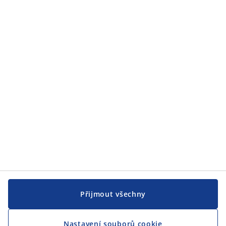
Zákaznický servis
JYSK
JYSK
CENTRÁLA
Sledovat JYSK
Jsme hrdým partnerem Českého paralympijského týmu