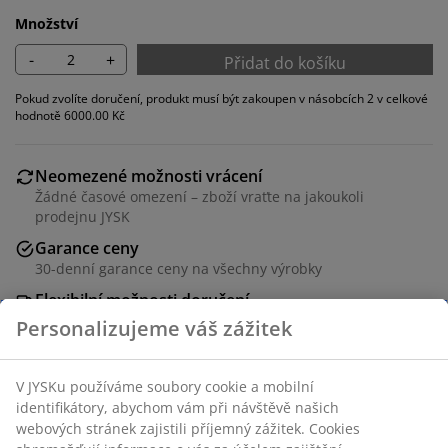
Množství
-
+
Přidat do košíku
Pokud zvolíte doručení, produkt musí být zakoupen v násobcích 2 v celkové
hodnotě 6000.00 Kč
Neomezené možnosti vrácení
Žádné časové omezení – zboží vraťte na jakoukoli
prodejnu JYSK
Garance ceny
30-denní garance ceny na všechny výrobky
Flexibilní možnosti doručení
Rychlá a snadná doprava podle vašich představ
Jídelní židle se sedadlem z tkané papírové příze. Rám z
tmavého masivního dubu s tvarovaným opěradlem.