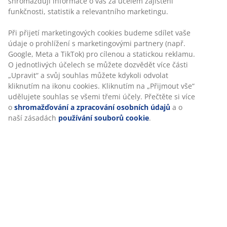
Dřevo je lakované pro větší odolnost.
Skladová položka: 3640306
Návod k sestavení
Specifikace
Hodnocení
(
9
)
Doprava