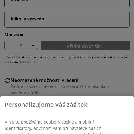
Klikni a vyzvedni
Množství
-
+
Přidat do košíku
Pokud zvolíte doručení, produkt musí být zakoupen v násobcích 4 v celkové
hodnotě 3000.00 Kč
Neomezené možnosti vrácení
Žádné časové omezení – zboží vraťte na jakoukoli
prodejnu JYSK
Garance ceny
30-denní garance ceny na všechny výrobky
Flexibilní možnosti doručení
Rychlá a snadná doprava podle vašich představ