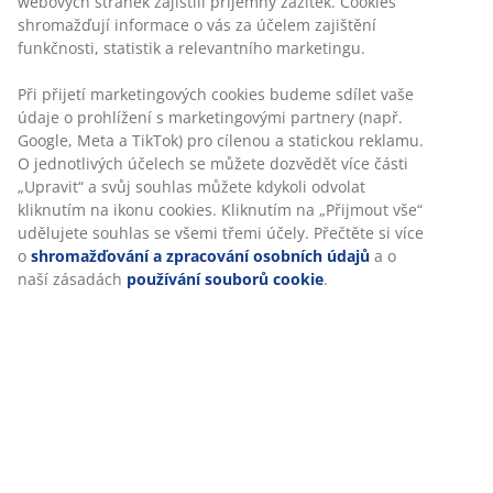
Jídelní židle s polstrovaným sedadlem a opěradlem z
bílé koženky. Nohy z oceli s dubovým vzhledem.
Skladová položka: 3640260
Návod k sestavení
Personalizujeme váš zážitek
Specifikace
V JYSKu používáme soubory cookie a mobilní identifikátory, aby
vám při návštěvě našich webových stránek zajistili příjemný záži
Hodnocení
Cookies shromažďují informace o vás za účelem zajištění funkčno
statistik a relevantního marketingu.
(
18
)
Při přijetí marketingových cookies budeme sdílet vaše údaje o
prohlížení s marketingovými partnery (např. Google, Meta a TikT
Doprava
pro cílenou a statickou reklamu. O jednotlivých účelech se může