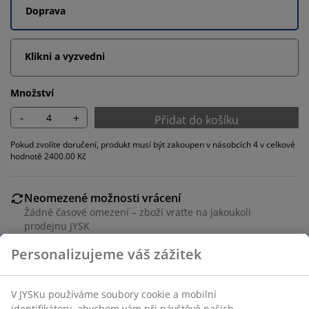
Doprava
Klikni a vyzvedni
Množství
-
+
Přidat do košíku
Pokud zvolíte doručení, produkt musí být zakoupen v násobcích 4 v celkové
hodnotě 2400.00 Kč
Neomezené možnosti vrácení
Žádné časové omezení – zboží vraťte na jakoukoli
prodejnu JYSK
Garance ceny
30-denní garance ceny na všechny výrobky
Flexibilní možnosti doručení
Rychlá a snadná doprava podle vašich představ