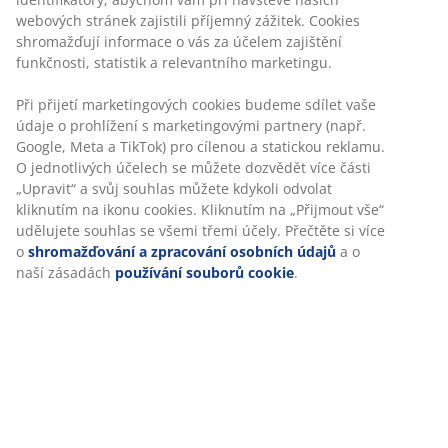
Jídelní židle s polstrovaným sedadlem a opěradlem s
klasickým béžovým potahem. Židle má odnímatelný
krémový plyšový potah, který umožňuje snadno změnit
její vzhled. Nohy z oceli s dubovým vzhledem.
Skladová položka: 3640293
Návod k sestavení
Specifikace
Hodnocení
(
30
)