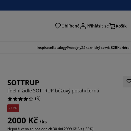
Oblíbené
Přihlásit se
Košík
at
Inspirace
Katalogy
Prodejny
Zákaznický servis
B2B
Kariéra
SOTTRUP
Jídelní židle SOTTRUP béžový potah/černá
(
9
)
-33%
7779%
2000 Kč
/ks
1111%
Nejnižší cena za posledních 30 dní
2999 Kč /ks (-33%)