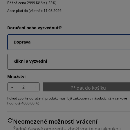
Běžná cena
2999 Kč /ks (-33%)
Akce platí do (včetně): 11.08.2026
Doručení nebo vyzvednutí?
1111%
Doprava
Klikni a vyzvedni
Množství
-
+
Přidat do košíku
Pokud zvolíte doručení, produkt musí být zakoupen v násobcích 2 v celkové
hodnotě 4000.00 Kč
Neomezené možnosti vrácení
Žádné časové omezení – zboží vraťte na jakoukoli