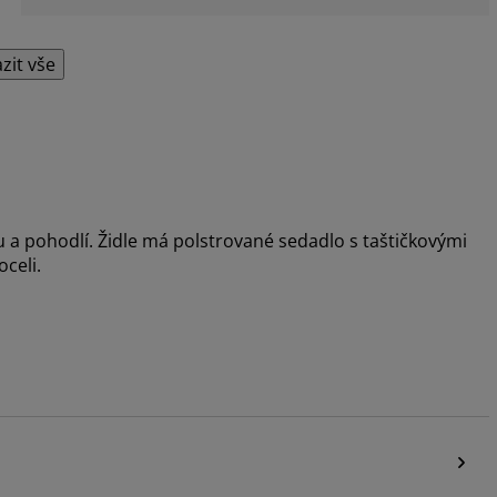
zit vše
u a pohodlí. Židle má polstrované sedadlo s taštičkovými
oceli.