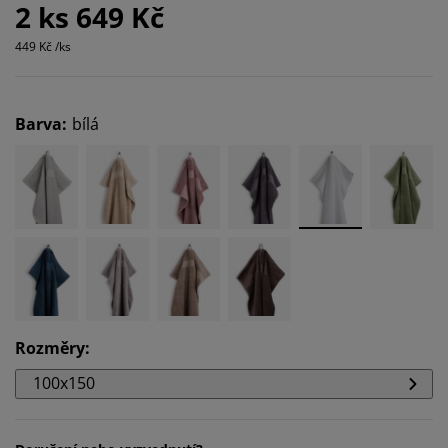
2 ks 649 Kč
449 Kč /ks
Barva
:
bílá
Rozměry
:
100x150