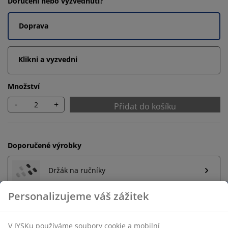
Doručení nebo vyzvednutí?
Doprava
Klikni a vyzvedni
Množství
-
+
Přidat do košíku
Doporučené výrobky
Držák na ručníky
Neomezené možnosti vrácení