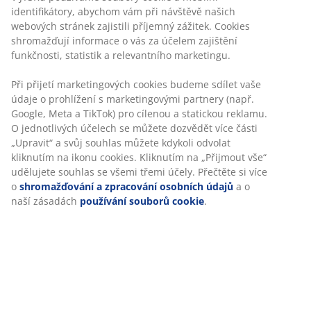
Žádné časové omezení – zboží vraťte na jakoukoli
prodejnu JYSK
Garance ceny
30-denní garance ceny na všechny výrobky
Flexibilní možnosti doručení
Rychlá a snadná doprava podle vašich představ
Skladová položka: 2332949
Specifikace
Hodnocení
(
222
)