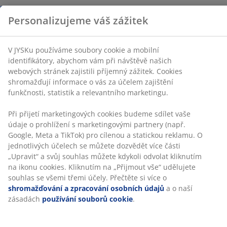
V JYSKu používáme soubory cookie a mobilní
Neomezené možnosti vrácení
identifikátory, abychom vám při návštěvě našich
Žádné časové omezení – zboží vraťte na jakoukoli
webových stránek zajistili příjemný zážitek. Cookies
prodejnu JYSK
shromažďují informace o vás za účelem zajištění
funkčnosti, statistik a relevantního marketingu.
Garance ceny
30-denní garance ceny na všechny výrobky
Při přijetí marketingových cookies budeme sdílet vaše
Flexibilní možnosti doručení
údaje o prohlížení s marketingovými partnery (např.
Rychlá a snadná doprava podle vašich představ
Google, Meta a TikTok) pro cílenou a statickou reklamu.
O jednotlivých účelech se můžete dozvědět více části
„Upravit“ a svůj souhlas můžete kdykoli odvolat
100% bavlna. Měkký, silný a vysoce savý. 500 g/m².
kliknutím na ikonu cookies. Kliknutím na „Přijmout vše“
udělujete souhlas se všemi třemi účely. Přečtěte si více
100x150 cm
o
shromažďování a zpracování osobních údajů
a o
naší zásadách
používání souborů cookie
.
Skladová položka: 2336839
Specifikace