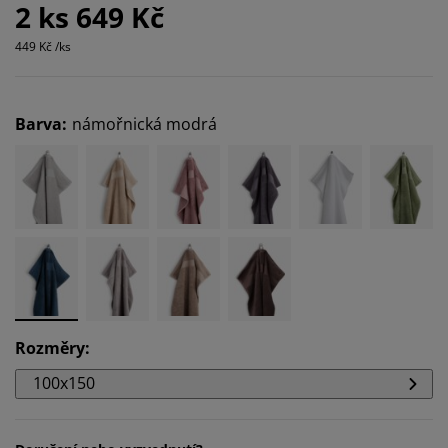
2 ks 649 Kč
449 Kč /ks
Barva
:
námořnická modrá
Rozměry
:
100x150