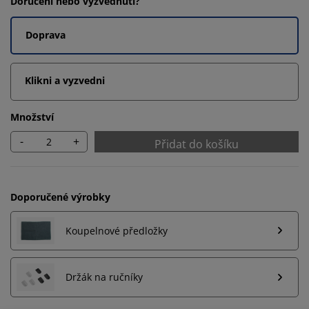
Doručení nebo vyzvednutí?
Doprava
Klikni a vyzvedni
Množství
-
+
Přidat do košíku
Doporučené výrobky
Koupelnové předložky
Držák na ručníky
Personalizujeme váš zážitek