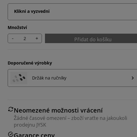
Klikni a vyzvedni
Množství
-
+
Přidat do košíku
Doporučené výrobky
Držák na ručníky
Neomezené možnosti vrácení
Žádné časové omezení – zboží vraťte na jakoukoli
prodejnu JYSK
Garance ceny