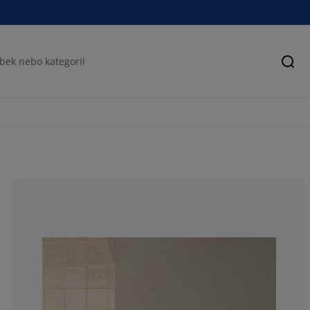
Hled
87.5%
6.25%