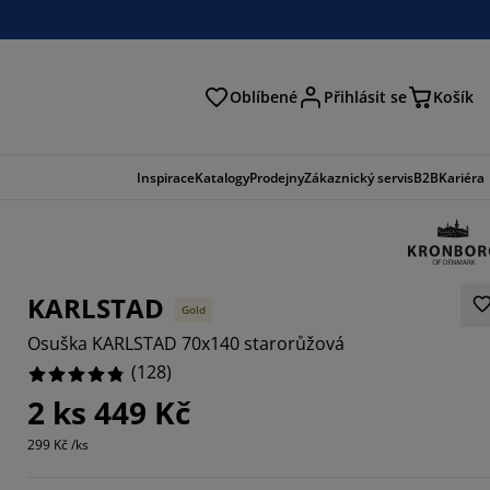
Oblíbené
Přihlásit se
Košík
at
Inspirace
Katalogy
Prodejny
Zákaznický servis
B2B
Kariéra
KARLSTAD
Gold
Osuška KARLSTAD 70x140 starorůžová
(
128
)
2 ks 449 Kč
299 Kč /ks