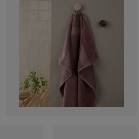
3.125%
0.78125%
2.34375%