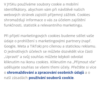
Personalizujeme váš zážitek
prodejnu JYSK
Garance ceny
30-denní garance ceny na všechny výrobky
V JYSKu používáme soubory cookie a mobilní
identifikátory, abychom vám při návštěvě našich
Flexibilní možnosti doručení
webových stránek zajistili příjemný zážitek. Cookies
Rychlá a snadná doprava podle vašich představ
shromažďují informace o vás za účelem zajištění
funkčnosti, statistik a relevantního marketingu.
100% bavlna. Měkký, silný a vysoce savý. 600 g/m².
Při přijetí marketingových cookies budeme sdílet vaše
70x140 cm
údaje o prohlížení s marketingovými partnery (např.
Google, Meta a TikTok) pro cílenou a statickou reklamu. O
jednotlivých účelech se můžete dozvědět více části
Skladová položka: 2319818
„Upravit“ a svůj souhlas můžete kdykoli odvolat kliknutím
na ikonu cookies. Kliknutím na „Přijmout vše“ udělujete
souhlas se všemi třemi účely. Přečtěte si více o
shromažďování a zpracování osobních údajů
a o naší
Specifikace
zásadách
používání souborů cookie
.
Hodnocení