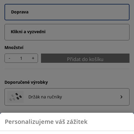
Doprava
Klikni a vyzvedni
Množství
-
+
Přidat do košíku
Doporučené výrobky
Držák na ručníky
Neomezené možnosti vrácení
Žádné časové omezení – zboží vraťte na jakoukoli