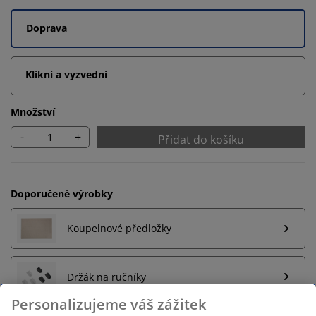
Doprava
Klikni a vyzvedni
Množství
-
+
Přidat do košíku
Doporučené výrobky
Koupelnové předložky
Držák na ručníky