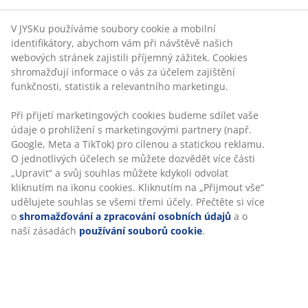
Neomezené možnosti vrácení
Žádné časové omezení – zboží vraťte na jakoukoli
prodejnu JYSK
Garance ceny
30-denní garance ceny na všechny výrobky
Flexibilní možnosti doručení
Rychlá a snadná doprava podle vašich představ
100% bavlna. Měkký, silný a vysoce savý. 500 g/m².
50x100 cm
Skladová položka: 2347812
Specifikace