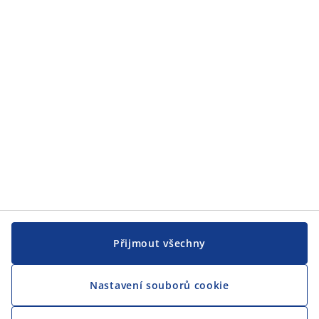
JYSK
JYSK
CENTRÁLA
Sledovat JYSK
Jsme hrdým partnerem Českého paralympijského týmu