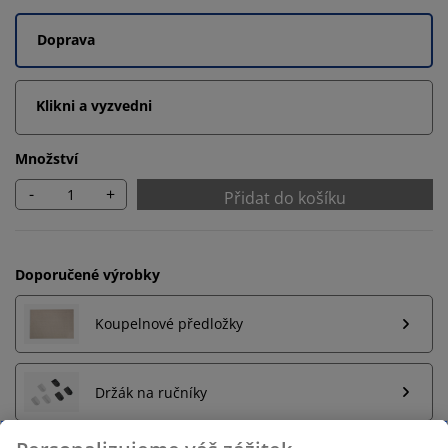
Doprava
Klikni a vyzvedni
Množství
-
+
Přidat do košíku
Doporučené výrobky
Koupelnové předložky
Držák na ručníky