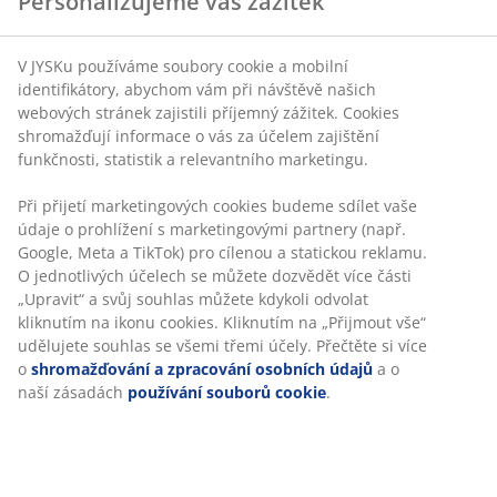
Neomezené možnosti vrácení
Žádné časové omezení – zboží vraťte na jakoukoli
prodejnu JYSK
Garance ceny
30-denní garance ceny na všechny výrobky
Flexibilní možnosti doručení
Rychlá a snadná doprava podle vašich představ
100% bavlna, žakárově tkaný. Měkký, silný a vysoce
savý. 500 g/m². 50x100 cm
Skladová položka: 2347874