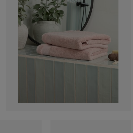
1.724137931034
0%
0%