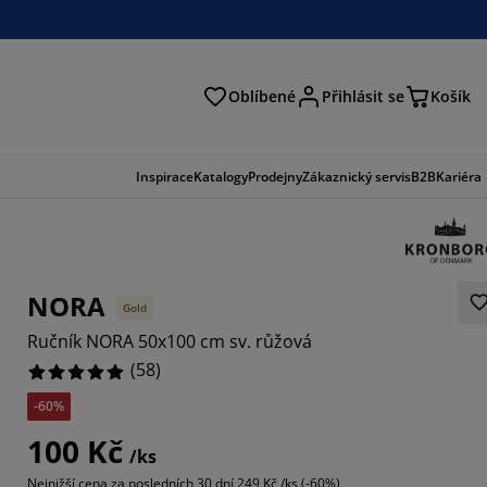
Oblíbené
Přihlásit se
Košík
at
Inspirace
Katalogy
Prodejny
Zákaznický servis
B2B
Kariéra
NORA
Gold
Ručník NORA 50x100 cm sv. růžová
(
58
)
-60%
2759%
100 Kč
/ks
7931%
Nejnižší cena za posledních 30 dní
249 Kč /ks (-60%)