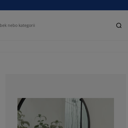
Hled
91.3793103448
6.89655172413