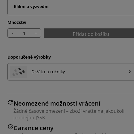
Klikni a vyzvedni
Množství
-
+
Přidat do košíku
Doporučené výrobky
Držák na ručníky
Neomezené možnosti vrácení
Žádné časové omezení – zboží vraťte na jakoukoli
prodejnu JYSK
Garance ceny