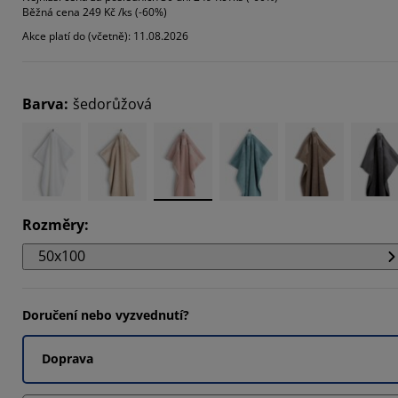
Běžná cena
249 Kč /ks (-60%)
4827%
Akce platí do (včetně): 11.08.2026
Barva
:
šedorůžová
Rozměry
:
50x100
Doručení nebo vyzvednutí?
Doprava