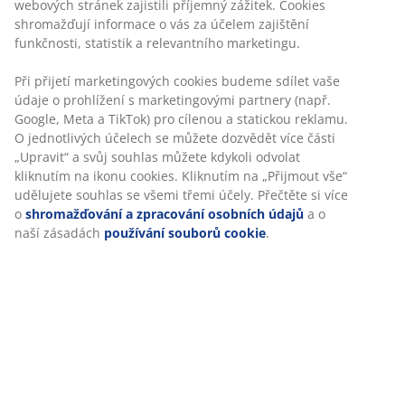
Flexibilní možnosti doručení
Rychlá a snadná doprava podle vašich představ
100% bavlna. 420 g/m². 50x90 cm
Skladová položka: 2139042
Specifikace
Hodnocení
(
9
)