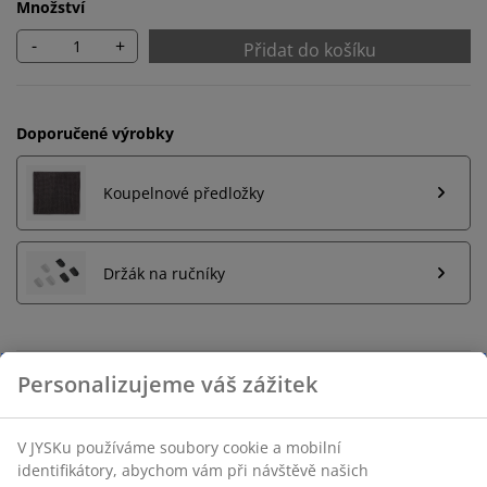
Množství
-
+
Přidat do košíku
Doporučené výrobky
Koupelnové předložky
Držák na ručníky
Neomezené možnosti vrácení
Žádné časové omezení – zboží vraťte na jakoukoli
prodejnu JYSK
Garance ceny
30-denní garance ceny na všechny výrobky