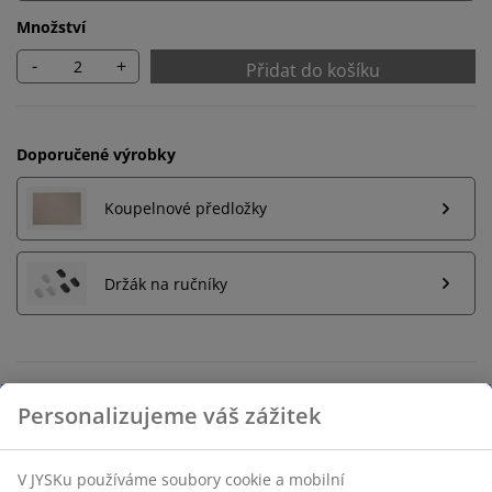
Množství
-
+
Přidat do košíku
Doporučené výrobky
Koupelnové předložky
Držák na ručníky
Neomezené možnosti vrácení
Žádné časové omezení – zboží vraťte na jakoukoli
prodejnu JYSK
Garance ceny