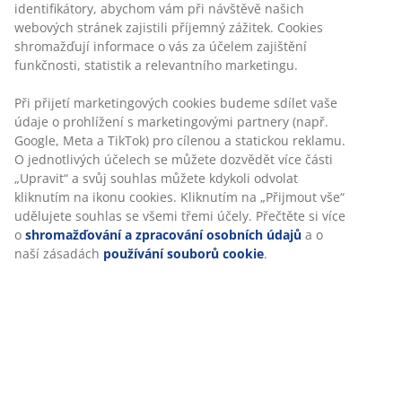
30-denní garance ceny na všechny výrobky
Flexibilní možnosti doručení
Rychlá a snadná doprava podle vašich představ
100% bavlna. Měkký a velmi savý. 515 g/m². 50x90 cm
Skladová položka: 2350407
Specifikace
Hodnocení