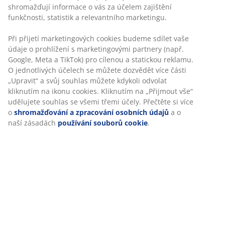
Flexibilní možnosti doručení
Rychlá a snadná doprava podle vašich představ
Skladová položka: 2140458
Specifikace
Hodnocení
(
50
)
Doprava