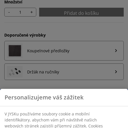
Množství
-
+
Přidat do košíku
Doporučené výrobky
Koupelnové předložky
Držák na ručníky
Neomezené možnosti vrácení
Žádné časové omezení – zboží vraťte na jakoukoli
prodejnu JYSK
Garance ceny
30-denní garance ceny na všechny výrobky