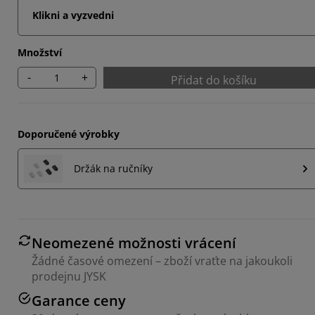
Klikni a vyzvedni
Množství
-
+
Přidat do košíku
Doporučené výrobky
Držák na ručníky
Neomezené možnosti vrácení
Žádné časové omezení – zboží vraťte na jakoukoli
prodejnu JYSK
Garance ceny