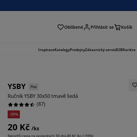
Oblíbené
Přihlásit se
Košík
at
Inspirace
Katalogy
Prodejny
Zákaznický servis
B2B
Kariéra
YSBY
Plus
Ručník YSBY 30x50 tmavě šedá
(
87
)
-59%
046%
20 Kč
/ks
9542%
Nejnižší cena za posledních 30 dní
49 Kč /ks (-59%)