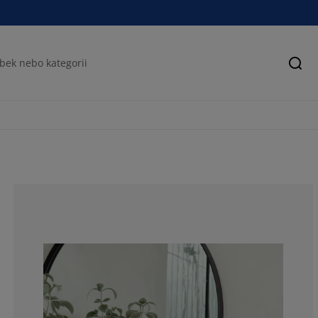
Hled
73.5632183908
12.64367816091