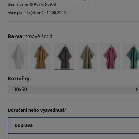
Běžná cena
49 Kč /ks (-59%)
4253%
Akce platí do (včetně): 11.08.2026
9653%
6435%
Barva
:
tmavě šedá
Rozměry
:
30x50
Doručení nebo vyzvednutí?
Doprava