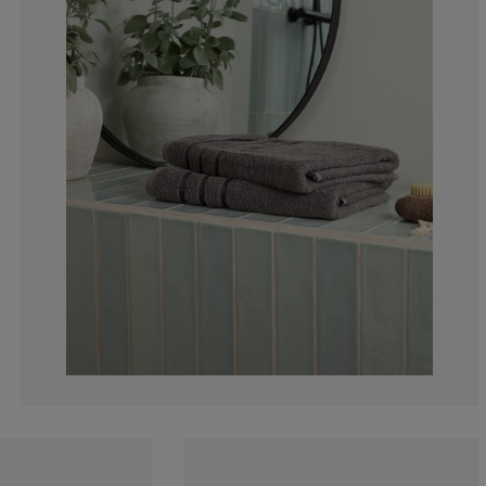
8.04597701149
3.448275862068
2.298850574712