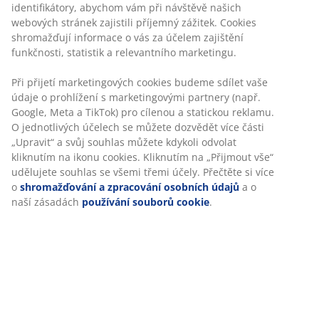
Žádné časové omezení – zboží vraťte na jakoukoli
prodejnu JYSK
Garance ceny
30-denní garance ceny na všechny výrobky
Flexibilní možnosti doručení
Rychlá a snadná doprava podle vašich představ
100% bavlna. Měkký a velmi savý. 450 g/m². 50x90 cm
Skladová položka: 2127961
Specifikace
Hodnocení
Personalizujeme váš zážitek