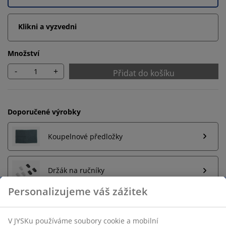
Klikni a vyzvedni
Množství
-
+
Přidat do košíku
Doporučené výrobky
Koupelnové předložky
Držák na ručníky
Neomezené možnosti vrácení