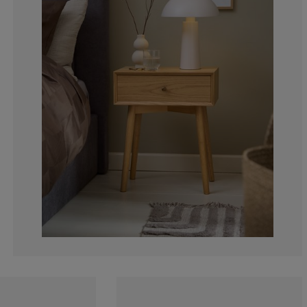
18.3098591549
11.26760563380
4.22535211267