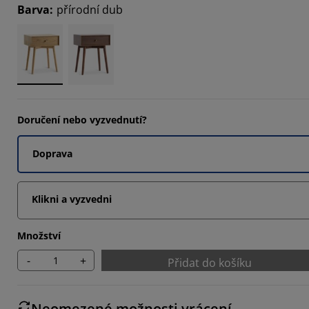
Barva
:
přírodní dub
2958%
2818%
6056%
Doručení nebo vyzvednutí?
Doprava
Klikni a vyzvedni
Množství
-
+
Přidat do košíku
Neomezené možnosti vrácení