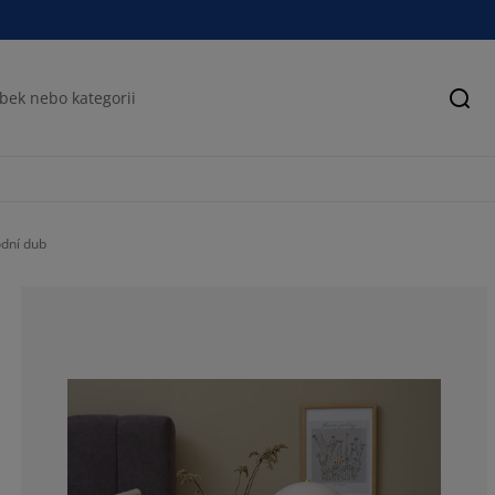
Hled
dní dub
50.7042253521
15.49295774647