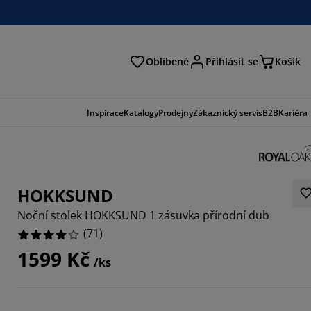
Oblíbené
Přihlásit se
Košík
at
Inspirace
Katalogy
Prodejny
Zákaznický servis
B2B
Kariéra
HOKKSUND
Noční stolek HOKKSUND 1 zásuvka přírodní dub
(
71
)
1599 Kč
/ks
1267%
8872%