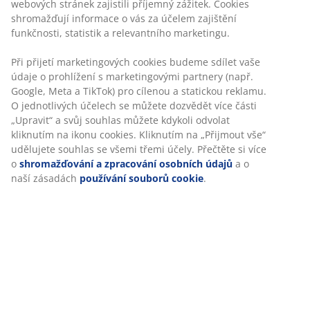
webových stránek zajistili příjemný zážitek. Cookies
vnějších komorách tvoří 50 % kachní prachové peří / 50
shromažďují informace o vás za účelem zajištění
% kachní peří a náplň ve vnitřní komoře tvoří 100%
funkčnosti, statistik a relevantního marketingu.
kachní peří, 750 g. 100% bavlněný potah. Nosnost
350/125. Praní na 60 °C.
Při přijetí marketingových cookies budeme sdílet vaše
údaje o prohlížení s marketingovými partnery (např.
Google, Meta a TikTok) pro cílenou a statickou reklamu.
Skladová položka: 4252504
O jednotlivých účelech se můžete dozvědět více části
„Upravit“ a svůj souhlas můžete kdykoli odvolat
kliknutím na ikonu cookies. Kliknutím na „Přijmout vše“
udělujete souhlas se všemi třemi účely. Přečtěte si více
Specifikace
o
shromažďování a zpracování osobních údajů
a o
naší zásadách
používání souborů cookie
.
Hodnocení
(
99
)
Doprava